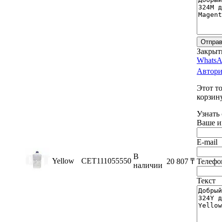
Отправ
Закрыт
WhatsA
Автори
Этот т
корзину
Узнать
Ваше и
E-mail
В
Yellow
CET111055550
20 807
₸
Телефо
наличии
Текст