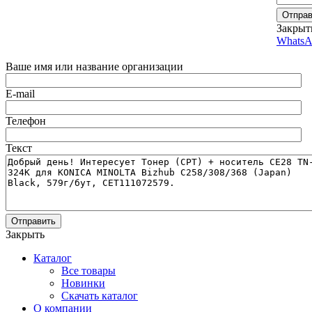
Отправ
Закрыт
WhatsA
Ваше имя или название организации
E-mail
Телефон
Текст
Отправить
Закрыть
Каталог
Все товары
Новинки
Скачать каталог
О компании