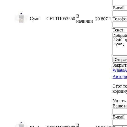
E-mail
В
Cyan
CET111053550
20 807
₸
Телефо
наличии
Текст
Отправ
Закрыт
WhatsA
Автори
Этот т
корзину
Узнать
Ваше и
E-mail
В