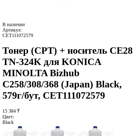
В наличии
Артикул:
CET111072579
Тонер (CPT) + носитель CE28
TN-324K для KONICA
MINOLTA Bizhub
C258/308/368 (Japan) Black,
579г/бут, CET111072579
15 384
₸
Цвет:
Black