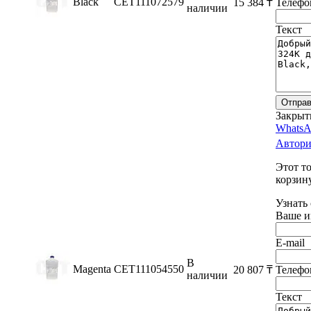
Black
CET111072579
15 384
₸
Телефо
наличии
Текст
Отправ
Закрыт
WhatsA
Автори
Этот т
корзину
Узнать
Ваше и
E-mail
В
Magenta
CET111054550
20 807
₸
Телефо
наличии
Текст