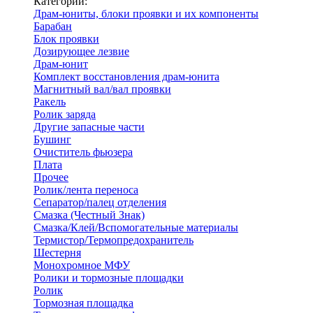
Категории:
Драм-юниты, блоки проявки и их компоненты
Барабан
Блок проявки
Дозирующее лезвие
Драм-юнит
Комплект восстановления драм-юнита
Магнитный вал/вал проявки
Ракель
Ролик заряда
Другие запасные части
Бушинг
Очиститель фьюзера
Плата
Прочее
Ролик/лента переноса
Сепаратор/палец отделения
Смазка (Честный Знак)
Смазка/Клей/Вспомогательные материалы
Термистор/Термопредохранитель
Шестерня
Монохромное МФУ
Ролики и тормозные площадки
Ролик
Тормозная площадка