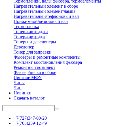
Термопленки, валы фьюзера, термоэлементы
Нагревательный элемент в сборе
Нагревательный элемент/лампа
Нагревательный/тефлоновый вал
Прижимной/резиновый вал
Термопленка
Тонер-картриджи
Тонер-картридж
Тонеры и девелоперы
Девелопер
Тонер для заправки
Фьюзеры и ремонтные комплекты
Комплект восстановления фьюзера
Ремонтный комплект
Фьюзер/печка в сборе
Цветное МФУ
Чипы
Чип
Новинки
Скачать каталог
+7(727)347-00-20
+7(708)259-12-49