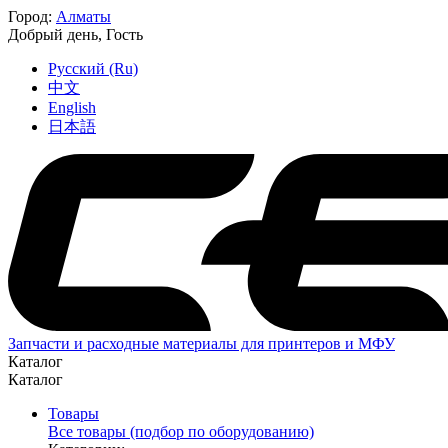
Город:
Алматы
Добрый день,
Гость
Русский (Ru)
中文
English
日本語
Запчасти и расходные материалы для принтеров и МФУ
Каталог
Каталог
Товары
Все товары (подбор по оборудованию)