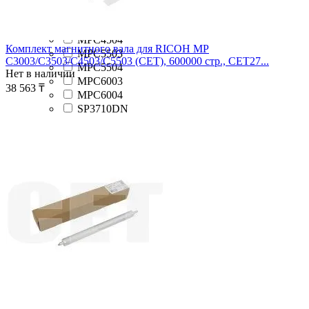
MPC3504
MPC4503
MPC4504
Комплект магнитного вала для RICOH MP
MPC5503
C3003/C3503/C4503/C5503 (CET), 600000 стр., CET27...
MPC5504
Нет в наличии
MPC6003
38 563
₸
MPC6004
SP3710DN