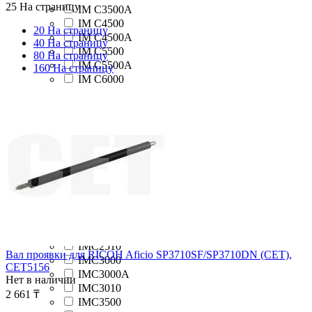
25 На страницу
IM C3500A
IM C4500
20 На страницу
IM C4500A
40 На страницу
IM C5500
80 На страницу
IM C5500A
160 На страницу
IM C6000
IM2500
IM3000
IM3500
IM4000
IM5000
IM6000
IMC2000
IMC2000A
IMC2010
IMC2500
IMC2500A
IMC2510
Вал проявки для RICOH Aficio SP3710SF/SP3710DN (CET),
IMC3000
CET5156
IMC3000A
Нет в наличии
IMC3010
2 661
₸
IMC3500