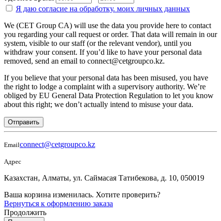
Я даю согласие на
обработку.
моих личных данных
We (CET Group CA) will use the data you provide here to contact
you regarding your call request or order. That data will remain in our
system, visible to our staff (or the relevant vendor), until you
withdraw your consent. If you’d like to have your personal data
removed, send an email to connect@cetgroupco.kz.
If you believe that your personal data has been misused, you have
the right to lodge a complaint with a supervisory authority. We’re
obliged by EU General Data Protection Regulation to let you know
about this right; we don’t actually intend to misuse your data.
Отправить
connect@cetgroupco.kz
Email
Адрес
Казахстан, Алматы, ул. Саймасая Татибекова, д. 10, 050019
Ваша корзина изменилась. Хотите проверить?
Вернуться к оформлению заказа
Продолжить