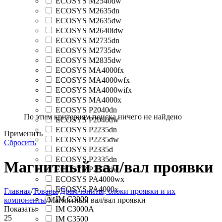
ECOSYS M2540dw
ECOSYS M2635dn
ECOSYS M2635dw
ECOSYS M2640idw
ECOSYS M2735dn
ECOSYS M2735dw
ECOSYS M2835dw
ECOSYS MA4000fx
ECOSYS MA4000wfx
ECOSYS MA4000wifx
ECOSYS MA4000x
ECOSYS P2040dn
По этим критериям поиска ничего не найдено
ECOSYS P2040dw
ECOSYS P2235dn
Применить
ECOSYS P2235dw
Сбросить
ECOSYS P2335d
ECOSYS P2335dn
Магнитный вал/вал проявки
ECOSYS P2335dw
ECOSYS PA4000wx
ECOSYS PA4000x
Главная
/
Товары
/
Драм-юниты, блоки проявки и их
IM C3000
компоненты
/
Магнитный вал/вал проявки
Показать:
IM C3000A
25
IM C3500