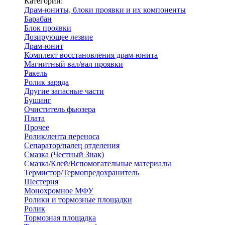
Категории:
Драм-юниты, блоки проявки и их компоненты
Барабан
Блок проявки
Дозирующее лезвие
Драм-юнит
Комплект восстановления драм-юнита
Магнитный вал/вал проявки
Ракель
Ролик заряда
Другие запасные части
Бушинг
Очиститель фьюзера
Плата
Прочее
Ролик/лента переноса
Сепаратор/палец отделения
Смазка (Честный Знак)
Смазка/Клей/Вспомогательные материалы
Термистор/Термопредохранитель
Шестерня
Монохромное МФУ
Ролики и тормозные площадки
Ролик
Тормозная площадка