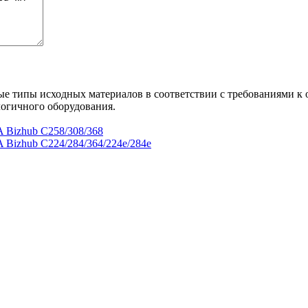
ые типы исходных материалов в соответствии с требованиями к
огичного оборудования.
Bizhub C258/308/368
izhub C224/284/364/224e/284e