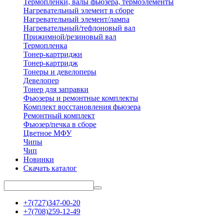
Термопленки, валы фьюзера, термоэлементы
Нагревательный элемент в сборе
Нагревательный элемент/лампа
Нагревательный/тефлоновый вал
Прижимной/резиновый вал
Термопленка
Тонер-картриджи
Тонер-картридж
Тонеры и девелоперы
Девелопер
Тонер для заправки
Фьюзеры и ремонтные комплекты
Комплект восстановления фьюзера
Ремонтный комплект
Фьюзер/печка в сборе
Цветное МФУ
Чипы
Чип
Новинки
Скачать каталог
+7(727)347-00-20
+7(708)259-12-49