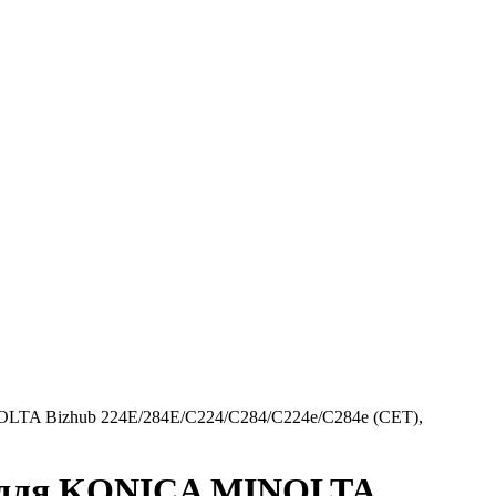
TA Bizhub 224E/284E/C224/C284/C224e/C284e (CET),
0 для KONICA MINOLTA