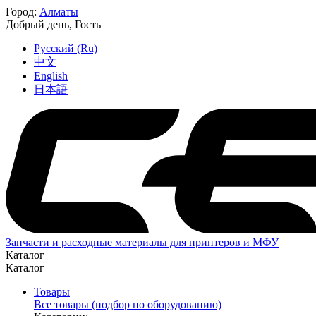
Город:
Алматы
Добрый день,
Гость
Русский (Ru)
中文
English
日本語
Запчасти и расходные материалы для принтеров и МФУ
Каталог
Каталог
Товары
Все товары (подбор по оборудованию)