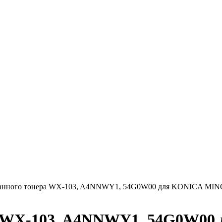
танного тонера WX-103, A4NNWY1, 54G0W00 для KONICA MINOL
ра WX-103, A4NNWY1, 54G0W0