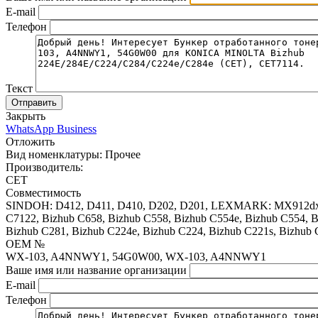
E-mail
Телефон
Текст
Отправить
Закрыть
WhatsApp Business
Отложить
Вид номенклатуры:
Прочее
Производитель:
CET
Совместимость
SINDOH: D412, D411, D410, D202, D201, LEXMARK: MX912dxe, 
C7122, Bizhub C658, Bizhub C558, Bizhub C554e, Bizhub C554, B
Bizhub C281, Bizhub C224e, Bizhub C224, Bizhub C221s, Bizhub C
OEM №
WX-103, A4NNWY1, 54G0W00, WX-103, A4NNWY1
Ваше имя или название организации
E-mail
Телефон