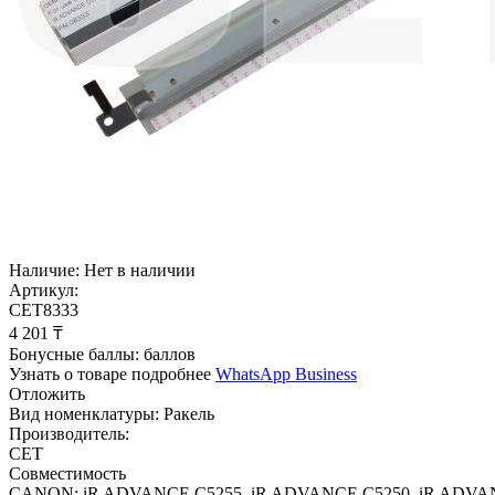
Наличие:
Нет в наличии
Артикул:
CET8333
4 201
₸
Бонусные баллы:
баллов
Узнать о товаре подробнее
WhatsApp Business
Отложить
Вид номенклатуры:
Ракель
Производитель:
CET
Совместимость
CANON: iR ADVANCE C5255, iR ADVANCE C5250, iR ADVAN