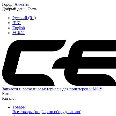
Город:
Алматы
Добрый день,
Гость
Русский (Ru)
中文
English
日本語
Запчасти и расходные материалы для принтеров и МФУ
Каталог
Каталог
Товары
Все товары (подбор по оборудованию)