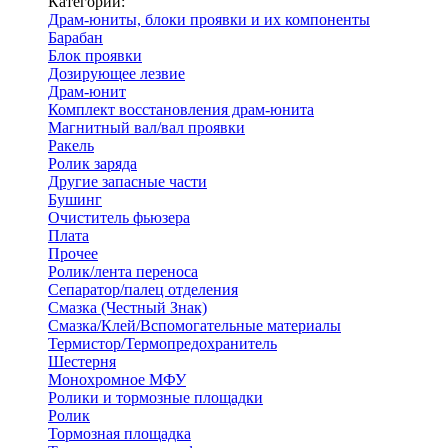
Категории:
Драм-юниты, блоки проявки и их компоненты
Барабан
Блок проявки
Дозирующее лезвие
Драм-юнит
Комплект восстановления драм-юнита
Магнитный вал/вал проявки
Ракель
Ролик заряда
Другие запасные части
Бушинг
Очиститель фьюзера
Плата
Прочее
Ролик/лента переноса
Сепаратор/палец отделения
Смазка (Честный Знак)
Смазка/Клей/Вспомогательные материалы
Термистор/Термопредохранитель
Шестерня
Монохромное МФУ
Ролики и тормозные площадки
Ролик
Тормозная площадка