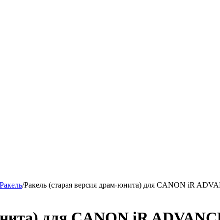
Ракель
/
Ракель (старая версия драм-юнита) для CANON iR ADV
-юнита) для CANON iR ADVANC