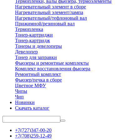
Термопленки, валы фьюзера, термоэлементы
Нагревательный элемент в сборе
Нагревательный элемент/лампа
Нагревательный/тефлоновый вал
Прижимной/резиновый вал
Термопленка
Тонер-картриджи
Тонер-картридж
Тонеры и девелоперы
Девелопер
Тонер для заправки
Фьюзеры и ремонтные комплекты
Комплект восстановления фьюзера
Ремонтный комплект
Фьюзер/печка в сборе
Цветное МФУ
Чипы
Чип
Новинки
Скачать каталог
+7(727)347-00-20
+7(708)259-12-49