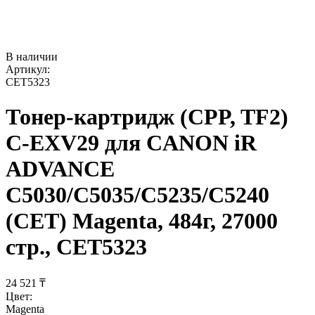
В наличии
Артикул:
CET5323
Тонер-картридж (CPP, TF2)
C-EXV29 для CANON iR
ADVANCE
C5030/C5035/C5235/C5240
(CET) Magenta, 484г, 27000
стр., CET5323
24 521
₸
Цвет:
Magenta