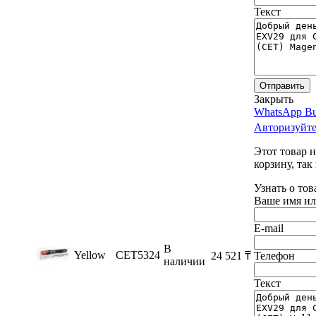
Текст
Отправить
Закрыть
WhatsApp Bu
Авторизуйте
Этот товар 
корзину, так
Узнать о тов
Ваше имя ил
E-mail
В
Yellow
CET5324
24 521
₸
Телефон
наличии
Текст