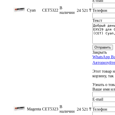
E-mail
В
Cyan
CET5322
24 521
₸
Телефон
наличии
Текст
Отправить
Закрыть
WhatsApp Bu
Авторизуйте
Этот товар 
корзину, так
Узнать о тов
Ваше имя ил
E-mail
В
Magenta
CET5323
24 521
₸
Телефон
наличии