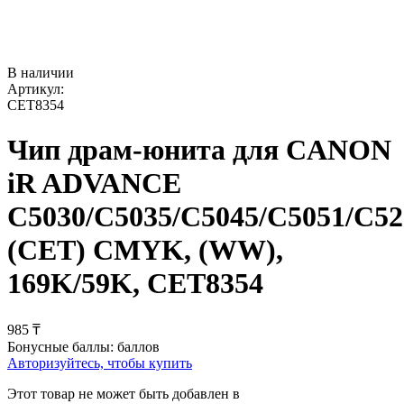
В наличии
Артикул:
CET8354
Чип драм-юнита для CANON
iR ADVANCE
C5030/C5035/C5045/C5051/C52
(CET) CMYK, (WW),
169K/59K, CET8354
‍985‍
₸
Бонусные баллы:
баллов
Авторизуйтесь, чтобы купить
Этот товар не может быть добавлен в