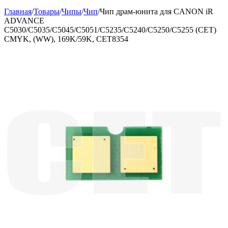
Главная
/
Товары
/
Чипы
/
Чип
/
Чип драм-юнита для CANON iR
ADVANCE
C5030/C5035/C5045/C5051/C5235/C5240/C5250/C5255 (CET)
CMYK, (WW), 169K/59K, CET8354