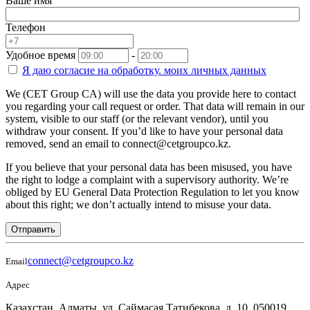
Ваше имя
Телефон
Удобное время
-
Я даю согласие на
обработку.
моих личных данных
We (CET Group CA) will use the data you provide here to contact
you regarding your call request or order. That data will remain in our
system, visible to our staff (or the relevant vendor), until you
withdraw your consent. If you’d like to have your personal data
removed, send an email to connect@cetgroupco.kz.
If you believe that your personal data has been misused, you have
the right to lodge a complaint with a supervisory authority. We’re
obliged by EU General Data Protection Regulation to let you know
about this right; we don’t actually intend to misuse your data.
Отправить
connect@cetgroupco.kz
Email
Адрес
Казахстан, Алматы, ул. Саймасая Татибекова, д. 10, 050019