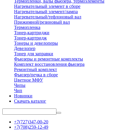
Термопленки, валы фьюзера, термоэлементы
Нагревательный элемент в сборе
Нагревательный элемент/лампа
Нагревательный/тефлоновый вал
Прижимной/резиновый вал
Термопленка
Тонер-картриджи
Тонер-картридж
Тонеры и девелоперы
Девелопер
Тонер для заправки
Фьюзеры и ремонтные комплекты
Комплект восстановления фьюзера
Ремонтный комплект
Фьюзер/печка в сборе
Цветное МФУ
Чипы
Чип
Новинки
Скачать каталог
+7(727)347-00-20
+7(708)259-12-49