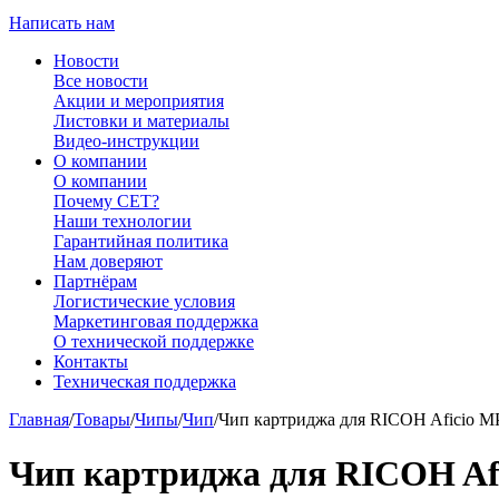
Написать нам
Новости
Все новости
Акции и мероприятия
Листовки и материалы
Видео-инструкции
О компании
О компании
Почему CET?
Наши технологии
Гарантийная политика
Нам доверяют
Партнёрам
Логистические условия
Маркетинговая поддержка
О технической поддержке
Контакты
Техническая поддержка
Главная
/
Товары
/
Чипы
/
Чип
/
Чип картриджа для RICOH Aficio 
Чип картриджа для RICOH A