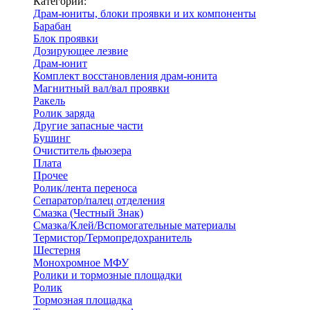
Категории:
Драм-юниты, блоки проявки и их компоненты
Барабан
Блок проявки
Дозирующее лезвие
Драм-юнит
Комплект восстановления драм-юнита
Магнитный вал/вал проявки
Ракель
Ролик заряда
Другие запасные части
Бушинг
Очиститель фьюзера
Плата
Прочее
Ролик/лента переноса
Сепаратор/палец отделения
Смазка (Честный Знак)
Смазка/Клей/Вспомогательные материалы
Термистор/Термопредохранитель
Шестерня
Монохромное МФУ
Ролики и тормозные площадки
Ролик
Тормозная площадка