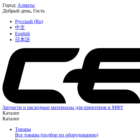
Город:
Алматы
Добрый день,
Гость
Русский (Ru)
中文
English
日本語
Запчасти и расходные материалы для принтеров и МФУ
Каталог
Каталог
Товары
Все товары (подбор по оборудованию)