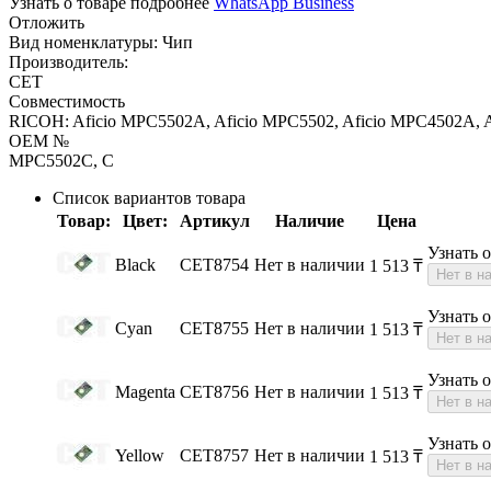
Узнать о товаре подробнее
WhatsApp Business
Отложить
Вид номенклатуры:
Чип
Производитель:
CET
Совместимость
RICOH: Aficio MPC5502A, Aficio MPC5502, Aficio MPC4502A, 
OEM №
MPC5502C, C
Список вариантов товара
Товар:
Цвет:
Артикул
Наличие
Цена
Узнать 
Black
CET8754
Нет в наличии
1 513
₸
Нет в н
Узнать 
Cyan
CET8755
Нет в наличии
1 513
₸
Нет в н
Узнать 
Magenta
CET8756
Нет в наличии
1 513
₸
Нет в н
Узнать 
Yellow
CET8757
Нет в наличии
1 513
₸
Нет в н