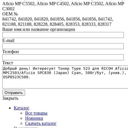
Aficio MP C5502, Aficio MP C4502, Aficio MP C3502, Aficio MP
C3002
OEM №
841742, 841820, 841820, 841856, 841856, 841856, 841742,
821188, 821188, 828228, 828405, 828353, 828333, 828317
Ваше имя или название организации
E-mail
Телефон
Текст
Отправить
Закрыть
Каталог
Все товары
Новинки
Скачать каталог