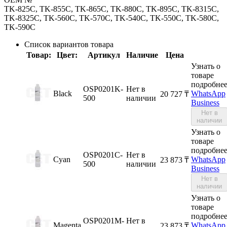
TK-825C, TK-855C, TK-865C, TK-880C, TK-895C, TK-8315C,
TK-8325C, TK-560C, TK-570C, TK-540C, TK-550C, TK-580C,
TK-590C
Список вариантов товара
Товар:
Цвет:
Артикул
Наличие
Цена
Узнать о
товаре
подробне
OSP0201K-
Нет в
Black
WhatsApp
20 727
₸
500
наличии
Business
Нет в
наличии
Узнать о
товаре
подробне
OSP0201C-
Нет в
Cyan
WhatsApp
23 873
₸
500
наличии
Business
Нет в
наличии
Узнать о
товаре
подробне
OSP0201M-
Нет в
Magenta
WhatsApp
23 873
₸