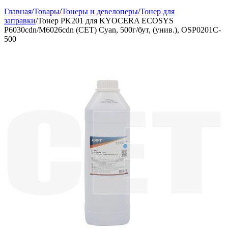
Главная
/
Товары
/
Тонеры и девелоперы
/
Тонер для
заправки
/
Тонер PK201 для KYOCERA ECOSYS
P6030cdn/M6026cdn (CET) Cyan, 500г/бут, (унив.), OSP0201C-
500