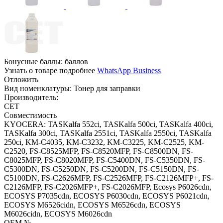
Бонусные баллы:
баллов
Узнать о товаре подробнее
WhatsApp Business
Отложить
Вид номенклатуры:
Тонер для заправки
Производитель:
CET
Совместимость
KYOCERA: TASKalfa 552ci, TASKalfa 500ci, TASKalfa 400ci,
TASKalfa 300ci, TASKalfa 2551ci, TASKalfa 2550ci, TASKalfa
250ci, KM-C4035, KM-C3232, KM-C3225, KM-C2525, KM-
C2520, FS-C8525MFP, FS-C8520MFP, FS-C8500DN, FS-
C8025MFP, FS-C8020MFP, FS-C5400DN, FS-C5350DN, FS-
C5300DN, FS-C5250DN, FS-C5200DN, FS-C5150DN, FS-
C5100DN, FS-C2626MFP, FS-C2526MFP, FS-C2126MFP+, FS-
C2126MFP, FS-C2026MFP+, FS-C2026MFP, Ecosys P6026cdn,
ECOSYS P7035cdn, ECOSYS P6030cdn, ECOSYS P6021cdn,
ECOSYS M6526cidn, ECOSYS M6526cdn, ECOSYS
M6026cidn, ECOSYS M6026cdn
OEM №