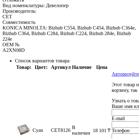
Вид номенклатуры:
Девелопер
Производитель:
CET
Совместимость
KONICA MINOLTA: Bizhub C554, Bizhub C454, Bizhub C364e,
Bizhub C364, Bizhub C284, Bizhub C224, Bizhub 284e, Bizhub
224e
OEM №
A2XN08D
Список вариантов товара
Товар:
Цвет:
Артикул
Наличие
Цена
Авторизуйте
Этот товар 
корзину, так
Узнать о тов
Ваше имя ил
E-mail
В
Cyan
CET8126
18 101
₸
Телефон
наличии