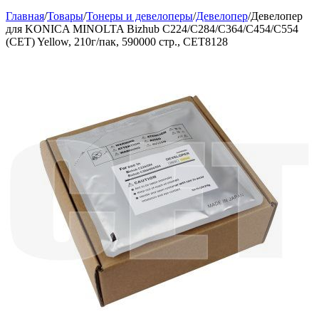
Главная
/
Товары
/
Тонеры и девелоперы
/
Девелопер
/
Девелопер
для KONICA MINOLTA Bizhub C224/C284/C364/C454/C554
(CET) Yellow, 210г/пак, 590000 стр., CET8128