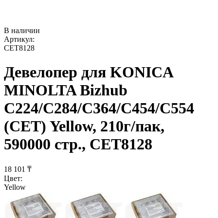
В наличии
Артикул:
CET8128
Девелопер для KONICA
MINOLTA Bizhub
C224/C284/C364/C454/C554
(CET) Yellow, 210г/пак,
590000 стр., CET8128
18 101
₸
Цвет:
Yellow