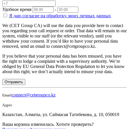
Удобное время
-
Я даю согласие на
обработку.
моих личных данных
We (CET Group CA) will use the data you provide here to contact
you regarding your call request or order. That data will remain in our
system, visible to our staff (or the relevant vendor), until you
withdraw your consent. If you’d like to have your personal data
removed, send an email to connect@cetgroupco.kz.
If you believe that your personal data has been misused, you have
the right to lodge a complaint with a supervisory authority. We’re
obliged by EU General Data Protection Regulation to let you know
about this right; we don’t actually intend to misuse your data.
Отправить
connect@cetgroupco.kz
Email
Адрес
Казахстан, Алматы, ул. Саймасая Татибекова, д. 10, 050019
Ваша корзина изменилась. Хотите проверить?