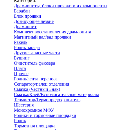
Категории:
Драм-юниты, блоки проявки и их компоненты
Барабан
Блок проявки
Дозирующее лезвие
Драм-юнит
Комплект восстановления драм-юнита
Магнитный вал/вал проявки
Ракель
Ролик заряда
Другие запасные части
Бушинг
Очиститель фьюзера
Плата
Прочее
Ролик/лента переноса
Сепаратор/палец отделения
Смазка (Честный Знак)
Смазка/Клей/Вспомогательные материалы
Термистор/Термопредохранитель
Шестерня
Монохромное МФУ
Ролики и тормозные площадки
Ролик
Тормозная площадка