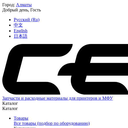
Город:
Алматы
Добрый день,
Гость
Русский (Ru)
中文
English
日本語
Запчасти и расходные материалы для принтеров и МФУ
Каталог
Каталог
Товары
Все товары (подбор по оборудованию)