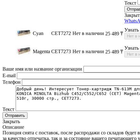
Текст
Отпра
Закрыт
WhatsA
Узнать
Cyan
CET7272
Нет в наличии
25 489
₸
Нет в 
Узнать
Magenta
CET7273
Нет в наличии
25 489
₸
Нет в 
Ваше имя или название организации
E-mail
Телефон
Текст
Отправить
Закрыть
Описание
Позиция снята с поставок, после распродажи со складов будет
за качество отпечатка, так и за состояние вашего печатающег