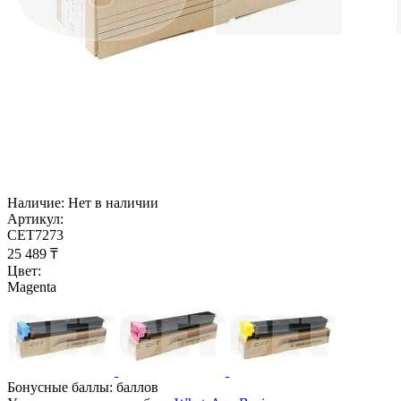
Наличие:
Нет в наличии
Артикул:
CET7273
25 489
₸
Цвет:
Magenta
Бонусные баллы:
баллов