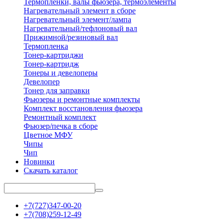
Термопленки, валы фьюзера, термоэлементы
Нагревательный элемент в сборе
Нагревательный элемент/лампа
Нагревательный/тефлоновый вал
Прижимной/резиновый вал
Термопленка
Тонер-картриджи
Тонер-картридж
Тонеры и девелоперы
Девелопер
Тонер для заправки
Фьюзеры и ремонтные комплекты
Комплект восстановления фьюзера
Ремонтный комплект
Фьюзер/печка в сборе
Цветное МФУ
Чипы
Чип
Новинки
Скачать каталог
+7(727)347-00-20
+7(708)259-12-49