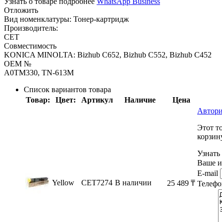
Узнать о товаре подробнее
WhatsApp Business
Отложить
Вид номенклатуры:
Тонер-картридж
Производитель:
CET
Совместимость
KONICA MINOLTA: Bizhub C652, Bizhub C552, Bizhub C452
OEM №
A0TM330, TN-613M
Список вариантов товара
Товар:
Цвет:
Артикул
Наличие
Цена
Автори
Этот т
корзин
Узнать
Ваше и
E-mail
Yellow
CET7274
В наличии
25 489
₸
Телефо