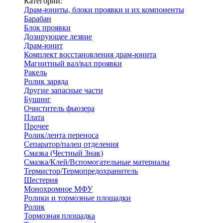
Категории:
Драм-юниты, блоки проявки и их компоненты
Барабан
Блок проявки
Дозирующее лезвие
Драм-юнит
Комплект восстановления драм-юнита
Магнитный вал/вал проявки
Ракель
Ролик заряда
Другие запасные части
Бушинг
Очиститель фьюзера
Плата
Прочее
Ролик/лента переноса
Сепаратор/палец отделения
Смазка (Честный Знак)
Смазка/Клей/Вспомогательные материалы
Термистор/Термопредохранитель
Шестерня
Монохромное МФУ
Ролики и тормозные площадки
Ролик
Тормозная площадка