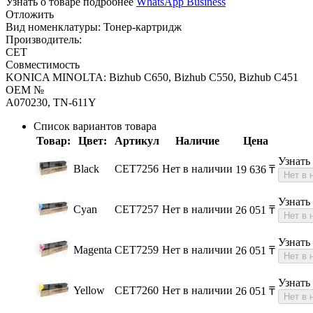
Узнать о товаре подробнее
WhatsApp Business
Отложить
Вид номенклатуры:
Тонер-картридж
Производитель:
CET
Совместимость
KONICA MINOLTA: Bizhub C650, Bizhub C550, Bizhub C451
OEM №
A070230, TN-611Y
Список вариантов товара
Товар:
Цвет:
Артикул
Наличие
Цена
Узнать
Black
CET7256
Нет в наличии
19 636
₸
Нет в 
Узнать
Cyan
CET7257
Нет в наличии
26 051
₸
Нет в 
Узнать
Magenta
CET7259
Нет в наличии
26 051
₸
Нет в 
Узнать
Yellow
CET7260
Нет в наличии
26 051
₸
Нет в 