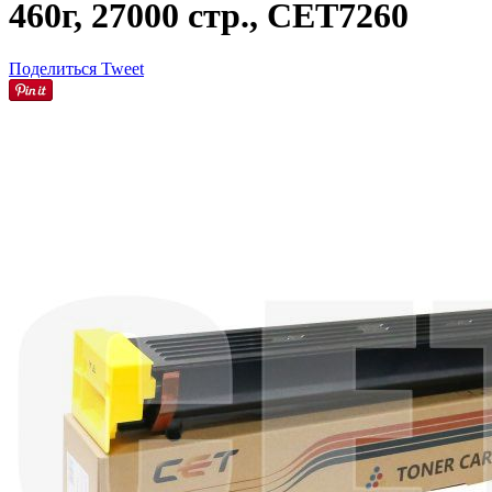
460г, 27000 стр., CET7260
Поделиться
Tweet