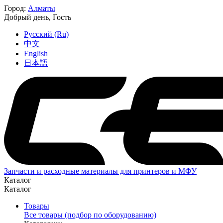
Город:
Алматы
Добрый день,
Гость
Русский (Ru)
中文
English
日本語
Запчасти и расходные материалы для принтеров и МФУ
Каталог
Каталог
Товары
Все товары (подбор по оборудованию)