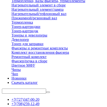
Термопленки, валы фьюзера, термоэлементы
Нагревательный элемент в сборе
Нагревательный элемент/лампа
Нагревательный/тефлоновый вал
Прижимной/резиновый вал
Термопленка
Тонер-картриджи
Тонер-картридж
Тонеры и девелоперы
Девелопер
Тонер для заправки
Фьюзеры и ремонтные комплекты
Комплект восстановления фьюзера
Ремонтный комплект
Фьюзер/печка в сборе
Цветное МФУ
Чипы
Чип
Новинки
Скачать каталог
+7(727)347-00-20
+7(708)259-12-49