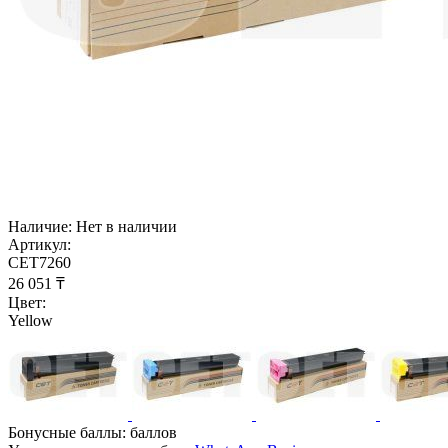
Наличие:
Нет в наличии
Артикул:
CET7260
26 051
₸
Цвет:
Yellow
Бонусные баллы:
баллов