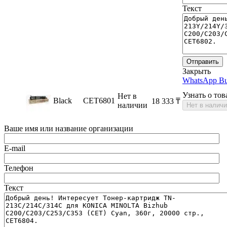
Текст
Отправить
Закрыть
WhatsApp Bu
Узнать о тов
Нет в
Black
CET6801
18 333
₸
наличии
Нет в налич
Ваше имя или название организации
E-mail
Телефон
Текст