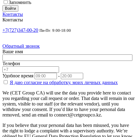
Запомнить
Войти
Контакты
Контакты
+7(727)347-00-20
Пн-Пт: 9:00-18:00
Обратный звонок
Ваше имя
Телефон
Удобное время
-
Я даю согласие на
обработку.
моих личных данных
We (CET Group CA) will use the data you provide here to contact
you regarding your call request or order. That data will remain in our
system, visible to our staff (or the relevant vendor), until you
withdraw your consent. If you’d like to have your personal data
removed, send an email to connect@cetgroupco.kz.
If you believe that your personal data has been misused, you have
the right to lodge a complaint with a supervisory authority. We’re
obliged by EU General Data Protection Regulation to let you know