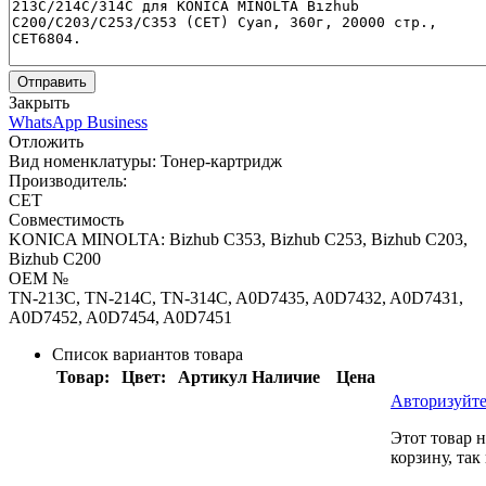
Отправить
Закрыть
WhatsApp Business
Отложить
Вид номенклатуры:
Тонер-картридж
Производитель:
CET
Совместимость
KONICA MINOLTA: Bizhub C353, Bizhub C253, Bizhub C203,
Bizhub C200
OEM №
TN-213C, TN-214C, TN-314C, A0D7435, A0D7432, A0D7431,
A0D7452, A0D7454, A0D7451
Список вариантов товара
Товар:
Цвет:
Артикул
Наличие
Цена
Авторизуйте
Этот товар 
корзину, так