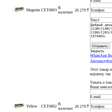
E-mail
В
Magenta
CET6803
20 279
₸
Телефон
наличии
Текст
Отправить
Закрыть
WhatsApp Bu
Авторизуйте
Этот товар 
корзину, так
Узнать о тов
Ваше имя ил
E-mail
В
Yellow
CET6802
20 279
₸
Телефон
наличии