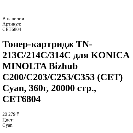
В наличии
Артикул:
CET6804
Тонер-картридж TN-
213C/214C/314C для KONICA
MINOLTA Bizhub
C200/C203/C253/C353 (CET)
Cyan, 360г, 20000 стр.,
CET6804
20 279
₸
Цвет:
Cyan