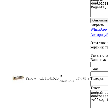
Отправить
Закрыть
WhatsApp 
Авторизуй
Этот това
корзину, т
Узнать о 
Ваше имя 
E-mail
В
Yellow
CET141620
27 679
₸
Телефон
наличии
Текст