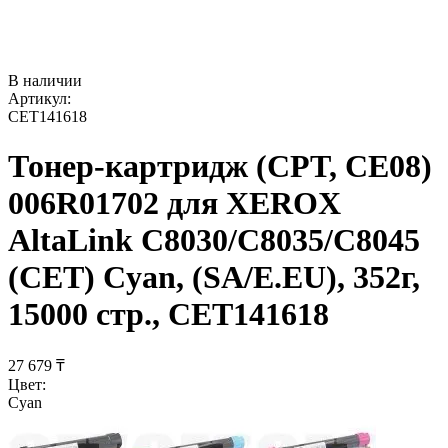
В наличии
Артикул:
CET141618
Тонер-картридж (CPT, CE08)
006R01702 для XEROX
AltaLink C8030/C8035/C8045
(CET) Cyan, (SA/E.EU), 352г,
15000 стр., CET141618
27 679
₸
Цвет:
Cyan