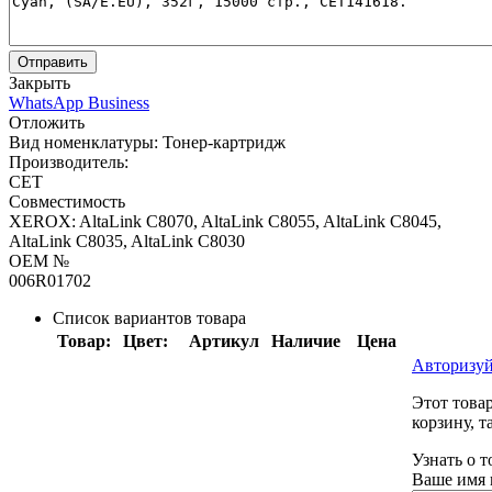
Отправить
Закрыть
WhatsApp Business
Отложить
Вид номенклатуры:
Тонер-картридж
Производитель:
CET
Совместимость
XEROX: AltaLink C8070, AltaLink C8055, AltaLink C8045,
AltaLink C8035, AltaLink C8030
OEM №
006R01702
Список вариантов товара
Товар:
Цвет:
Артикул
Наличие
Цена
Авторизуй
Этот това
корзину, т
Узнать о 
Ваше имя 