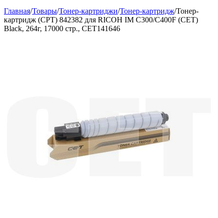
Главная
/
Товары
/
Тонер-картриджи
/
Тонер-картридж
/
Тонер-
картридж (CPT) 842382 для RICOH IM C300/C400F (CET)
Black, 264г, 17000 стр., CET141646