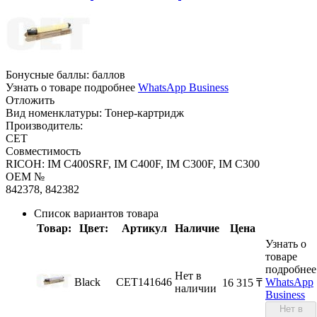
Бонусные баллы:
баллов
Узнать о товаре подробнее
WhatsApp Business
Отложить
Вид номенклатуры:
Тонер-картридж
Производитель:
CET
Совместимость
RICOH: IM C400SRF, IM C400F, IM C300F, IM C300
OEM №
842378, 842382
Список вариантов товара
Товар:
Цвет:
Артикул
Наличие
Цена
Узнать о
товаре
подробнее
Нет в
Black
CET141646
WhatsApp
16 315
₸
наличии
Business
Нет в