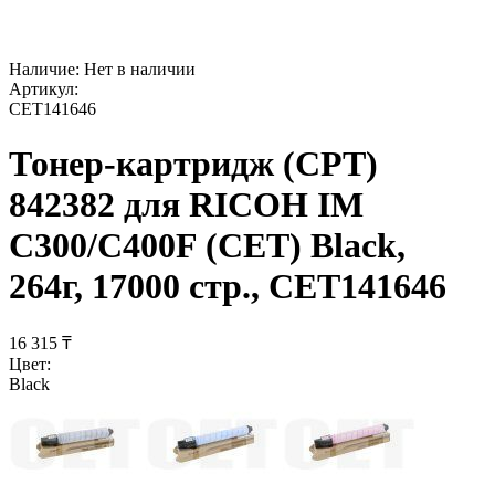
Наличие:
Нет в наличии
Артикул:
CET141646
Тонер-картридж (CPT)
842382 для RICOH IM
C300/C400F (CET) Black,
264г, 17000 стр., CET141646
16 315
₸
Цвет:
Black