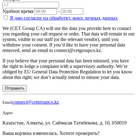
Удобное время
-
Я даю согласие на
обработку.
моих личных данных
We (CET Group CA) will use the data you provide here to contact
you regarding your call request or order. That data will remain in our
system, visible to our staff (or the relevant vendor), until you
withdraw your consent. If you’d like to have your personal data
removed, send an email to connect@cetgroupco.kz.
If you believe that your personal data has been misused, you have
the right to lodge a complaint with a supervisory authority. We’re
obliged by EU General Data Protection Regulation to let you know
about this right; we don’t actually intend to misuse your data.
Отправить
connect@cetgroupco.kz
Email
Адрес
Казахстан, Алматы, ул. Саймасая Татибекова, д. 10, 050019
Ваша корзина изменилась. Хотите проверить?