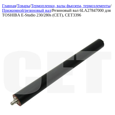
Главная
/
Товары
/
Термопленки, валы фьюзера, термоэлементы
/
Прижимной/резиновый вал
/
Резиновый вал 6LA27847000 для
TOSHIBA E-Studio 230/280s (CET), CET3396