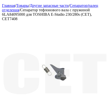
Главная
/
Товары
/
Другие запасные части
/
Сепаратор/палец
отделения
/
Сепаратор тефлонового вала с пружиной
6LA84095000 для TOSHIBA E-Studio 230/280s (CET),
CET7408