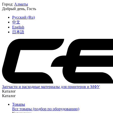
Город:
Алматы
Добрый день,
Гость
Русский (Ru)
中文
English
日本語
Запчасти и расходные материалы для принтеров и МФУ
Каталог
Каталог
Товары
Все товары (подбор по оборудованию)