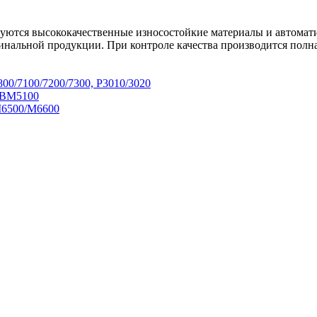
зуются высококачественные износостойкие материалы и автома
гинальной продукции. При контроле качества производится полн
0/7100/7200/7300, P3010/3020
 BM5100
M6500/M6600