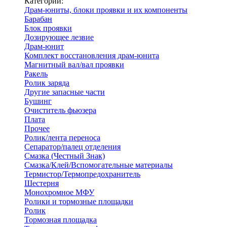
Категории:
Драм-юниты, блоки проявки и их компоненты
Барабан
Блок проявки
Дозирующее лезвие
Драм-юнит
Комплект восстановления драм-юнита
Магнитный вал/вал проявки
Ракель
Ролик заряда
Другие запасные части
Бушинг
Очиститель фьюзера
Плата
Прочее
Ролик/лента переноса
Сепаратор/палец отделения
Смазка (Честный Знак)
Смазка/Клей/Вспомогательные материалы
Термистор/Термопредохранитель
Шестерня
Монохромное МФУ
Ролики и тормозные площадки
Ролик
Тормозная площадка