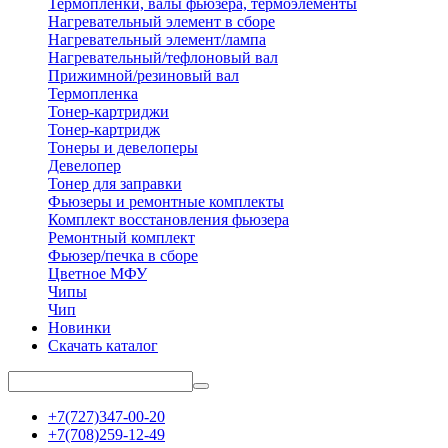
Термопленки, валы фьюзера, термоэлементы
Нагревательный элемент в сборе
Нагревательный элемент/лампа
Нагревательный/тефлоновый вал
Прижимной/резиновый вал
Термопленка
Тонер-картриджи
Тонер-картридж
Тонеры и девелоперы
Девелопер
Тонер для заправки
Фьюзеры и ремонтные комплекты
Комплект восстановления фьюзера
Ремонтный комплект
Фьюзер/печка в сборе
Цветное МФУ
Чипы
Чип
Новинки
Скачать каталог
+7(727)347-00-20
+7(708)259-12-49