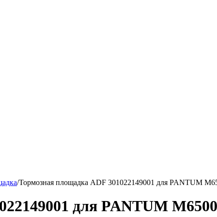
щадка
/
Тормозная площадка ADF 301022149001 для PANTUM M65
022149001 для PANTUM M6500/