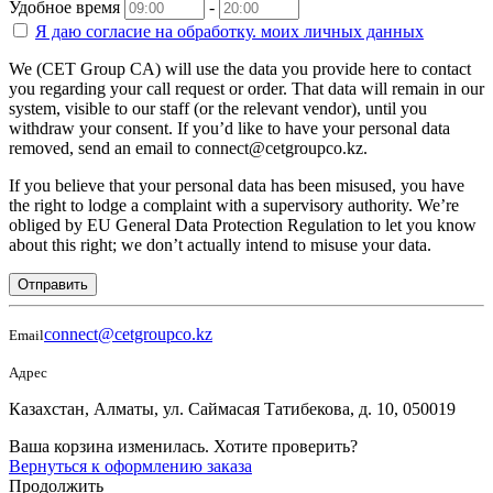
Удобное время
-
Я даю согласие на
обработку.
моих личных данных
We (CET Group CA) will use the data you provide here to contact
you regarding your call request or order. That data will remain in our
system, visible to our staff (or the relevant vendor), until you
withdraw your consent. If you’d like to have your personal data
removed, send an email to connect@cetgroupco.kz.
If you believe that your personal data has been misused, you have
the right to lodge a complaint with a supervisory authority. We’re
obliged by EU General Data Protection Regulation to let you know
about this right; we don’t actually intend to misuse your data.
Отправить
connect@cetgroupco.kz
Email
Адрес
Казахстан, Алматы, ул. Саймасая Татибекова, д. 10, 050019
Ваша корзина изменилась. Хотите проверить?
Вернуться к оформлению заказа
Продолжить