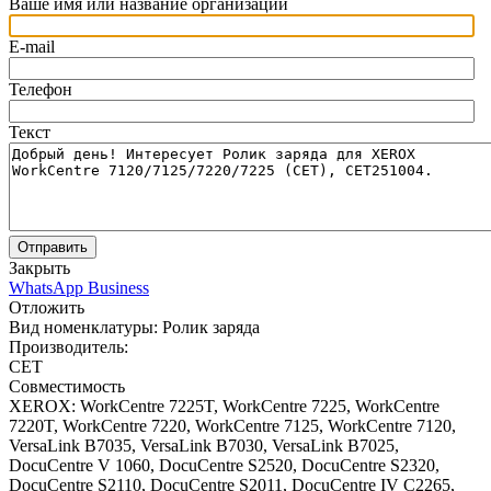
Ваше имя или название организации
E-mail
Телефон
Текст
Отправить
Закрыть
WhatsApp Business
Отложить
Вид номенклатуры:
Ролик заряда
Производитель:
CET
Совместимость
XEROX: WorkCentre 7225T, WorkCentre 7225, WorkCentre
7220T, WorkCentre 7220, WorkCentre 7125, WorkCentre 7120,
VersaLink B7035, VersaLink B7030, VersaLink B7025,
DocuCentre V 1060, DocuCentre S2520, DocuCentre S2320,
DocuCentre S2110, DocuCentre S2011, DocuCentre IV C2265,