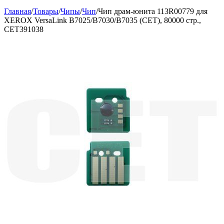
Главная
/
Товары
/
Чипы
/
Чип
/
Чип драм-юнита 113R00779 для
XEROX VersaLink B7025/B7030/B7035 (CET), 80000 стр.,
CET391038