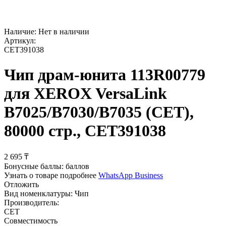
Наличие:
Нет в наличии
Артикул:
CET391038
Чип драм-юнита 113R00779
для XEROX VersaLink
B7025/B7030/B7035 (CET),
80000 стр., CET391038
2 695
₸
Бонусные баллы:
баллов
Узнать о товаре подробнее
WhatsApp Business
Отложить
Вид номенклатуры:
Чип
Производитель:
CET
Совместимость