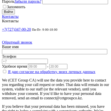
Пароль
Забыли пароль?
Запомнить
Войти
Контакты
Контакты
+7(727)347-00-20
Пн-Пт: 9:00-18:00
Обратный звонок
Ваше имя
Телефон
Удобное время
-
Я даю согласие на
обработку.
моих личных данных
We (CET Group CA) will use the data you provide here to contact
you regarding your call request or order. That data will remain in our
system, visible to our staff (or the relevant vendor), until you
withdraw your consent. If you’d like to have your personal data
removed, send an email to connect@cetgroupco.kz.
If you believe that your personal data has been misused, you have
the right to lodge a complaint with a supervisory authority. We’re