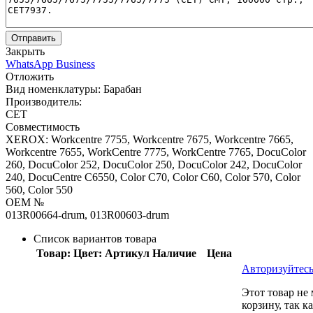
Отправить
Закрыть
WhatsApp Business
Отложить
Вид номенклатуры:
Барабан
Производитель:
CET
Совместимость
XEROX: Workcentre 7755, Workcentre 7675, Workcentre 7665,
Workcentre 7655, WorkCentre 7775, WorkCentre 7765, DocuColor
260, DocuColor 252, DocuColor 250, DocuColor 242, DocuColor
240, DocuCentre C6550, Color C70, Color C60, Color 570, Color
560, Color 550
OEM №
013R00664-drum, 013R00603-drum
Список вариантов товара
Товар:
Цвет:
Артикул
Наличие
Цена
Авторизуйтесь
Этот товар не
корзину, так к