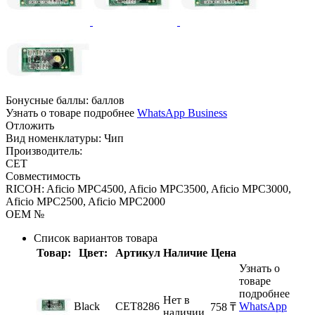
Бонусные баллы:
баллов
Узнать о товаре подробнее
WhatsApp Business
Отложить
Вид номенклатуры:
Чип
Производитель:
CET
Совместимость
RICOH: Aficio MPC4500, Aficio MPC3500, Aficio MPC3000,
Aficio MPC2500, Aficio MPC2000
OEM №
Список вариантов товара
Товар:
Цвет:
Артикул
Наличие
Цена
Узнать о
товаре
подробнее
Нет в
Black
CET8286
WhatsApp
‍758‍
₸
наличии