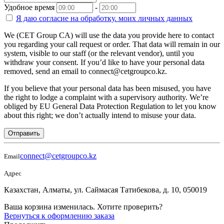
Удобное время
-
Я даю согласие на
обработку.
моих личных данных
We (CET Group CA) will use the data you provide here to contact
you regarding your call request or order. That data will remain in our
system, visible to our staff (or the relevant vendor), until you
withdraw your consent. If you’d like to have your personal data
removed, send an email to connect@cetgroupco.kz.
If you believe that your personal data has been misused, you have
the right to lodge a complaint with a supervisory authority. We’re
obliged by EU General Data Protection Regulation to let you know
about this right; we don’t actually intend to misuse your data.
Отправить
connect@cetgroupco.kz
Email
Адрес
Казахстан, Алматы, ул. Саймасая Татибекова, д. 10, 050019
Ваша корзина изменилась. Хотите проверить?
Вернуться к оформлению заказа