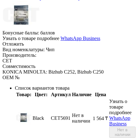
Бонусные баллы:
баллов
Узнать о товаре подробнее
WhatsApp Business
Отложить
Вид номенклатуры:
Чип
Производитель:
CET
Совместимость
KONICA MINOLTA: Bizhub C252, Bizhub C250
OEM №
Список вариантов товара
Товар:
Цвет:
Артикул
Наличие
Цена
Узнать о
товаре
подробнее
Нет в
Black
CET5691
WhatsApp
1 564
₸
наличии
Business
Нет в
наличии