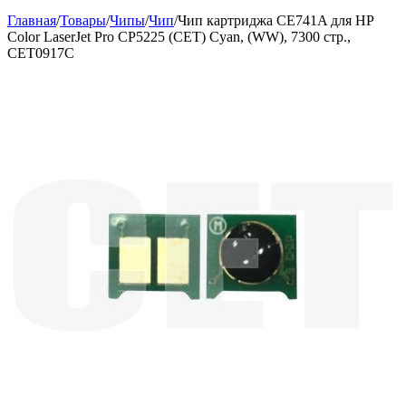
Главная
/
Товары
/
Чипы
/
Чип
/
Чип картриджа CE741A для HP
Color LaserJet Pro CP5225 (CET) Cyan, (WW), 7300 стр.,
CET0917C