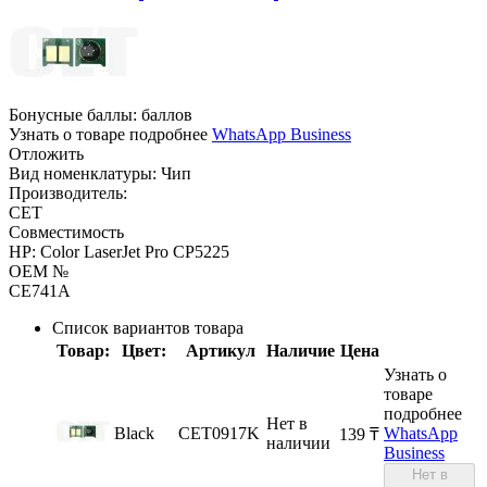
Бонусные баллы:
баллов
Узнать о товаре подробнее
WhatsApp Business
Отложить
Вид номенклатуры:
Чип
Производитель:
CET
Совместимость
HP: Color LaserJet Pro CP5225
OEM №
CE741A
Список вариантов товара
Товар:
Цвет:
Артикул
Наличие
Цена
Узнать о
товаре
подробнее
Нет в
Black
CET0917K
WhatsApp
‍139‍
₸
наличии
Business
Нет в