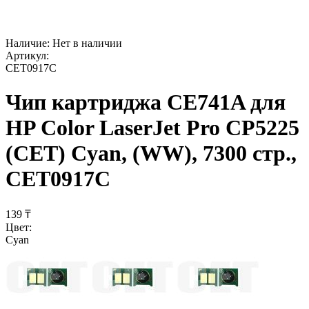
Наличие:
Нет в наличии
Артикул:
CET0917C
Чип картриджа CE741A для
HP Color LaserJet Pro CP5225
(CET) Cyan, (WW), 7300 стр.,
CET0917C
‍139‍
₸
Цвет:
Cyan