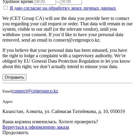
Удобное время
-
Я даю согласие на
обработку.
моих личных данных
We (CET Group CA) will use the data you provide here to contact
you regarding your call request or order. That data will remain in our
system, visible to our staff (or the relevant vendor), until you
withdraw your consent. If you’d like to have your personal data
removed, send an email to connect@cetgroupco.kz.
If you believe that your personal data has been misused, you have
the right to lodge a complaint with a supervisory authority. We’re
obliged by EU General Data Protection Regulation to let you know
about this right; we don’t actually intend to misuse your data.
Отправить
connect@cetgroupco.kz
Email
Адрес
Казахстан, Алматы, ул. Саймасая Татибекова, д. 10, 050019
Ваша корзина изменилась. Хотите проверить?
Вернуться к оформлению заказа
Продолжить