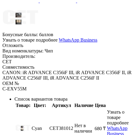
Бонусные баллы:
баллов
Узнать о товаре подробнее
WhatsApp Business
Отложить
Вид номенклатуры:
Чип
Производитель:
CET
Совместимость
CANON: iR ADVANCE C356iF III, iR ADVANCE C356iF II, iR
ADVANCE C256iF III, iR ADVANCE C256iF II
OEM №
C-EXV55M
Список вариантов товара
Товар:
Цвет:
Артикул
Наличие
Цена
Узнать о
товаре
подробнее
Нет в
Cyan
CET381012
WhatsApp
‍680‍
₸
наличии
Business