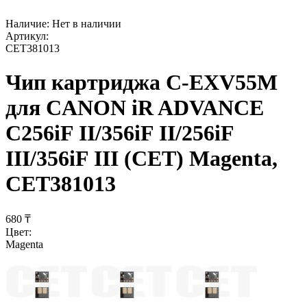
Наличие:
Нет в наличии
Артикул:
CET381013
Чип картриджа C-EXV55M
для CANON iR ADVANCE
C256iF II/356iF II/256iF
III/356iF III (CET) Magenta,
CET381013
‍680‍
₸
Цвет:
Magenta