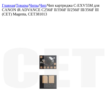
Главная
/
Товары
/
Чипы
/
Чип
/
Чип картриджа C-EXV55M для
CANON iR ADVANCE C256iF II/356iF II/256iF III/356iF III
(CET) Magenta, CET381013