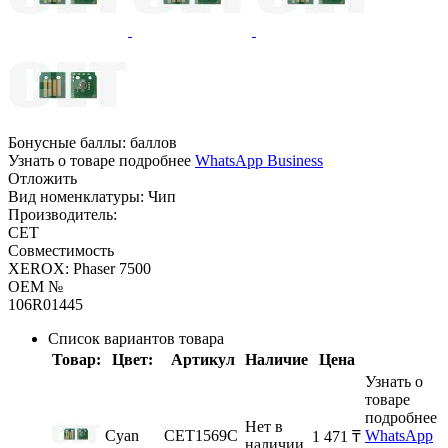
Бонусные баллы:
баллов
Узнать о товаре подробнее
WhatsApp Business
Отложить
Вид номенклатуры:
Чип
Производитель:
CET
Совместимость
XEROX: Phaser 7500
OEM №
106R01445
Список вариантов товара
Товар:
Цвет:
Артикул
Наличие
Цена
Узнать о
товаре
подробнее
Нет в
Cyan
CET1569C
WhatsApp
1 471
₸
наличии