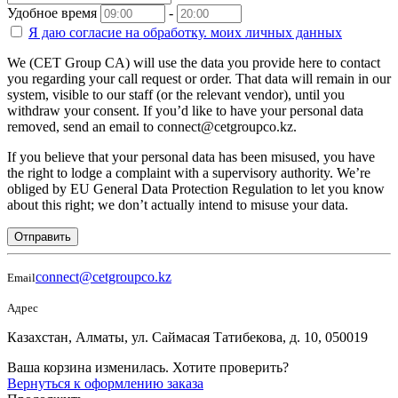
Удобное время
-
Я даю согласие на
обработку.
моих личных данных
We (CET Group CA) will use the data you provide here to contact
you regarding your call request or order. That data will remain in our
system, visible to our staff (or the relevant vendor), until you
withdraw your consent. If you’d like to have your personal data
removed, send an email to connect@cetgroupco.kz.
If you believe that your personal data has been misused, you have
the right to lodge a complaint with a supervisory authority. We’re
obliged by EU General Data Protection Regulation to let you know
about this right; we don’t actually intend to misuse your data.
Отправить
connect@cetgroupco.kz
Email
Адрес
Казахстан, Алматы, ул. Саймасая Татибекова, д. 10, 050019
Ваша корзина изменилась. Хотите проверить?
Вернуться к оформлению заказа