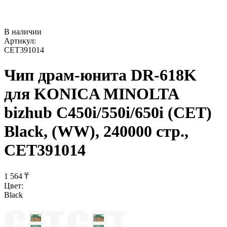
В наличии
Артикул:
CET391014
Чип драм-юнита DR-618K
для KONICA MINOLTA
bizhub C450i/550i/650i (CET)
Black, (WW), 240000 стр.,
CET391014
1 564
₸
Цвет:
Black