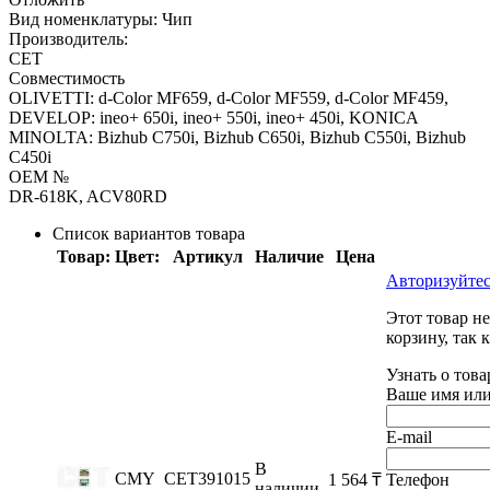
Вид номенклатуры:
Чип
Производитель:
CET
Совместимость
OLIVETTI: d-Color MF659, d-Color MF559, d-Color MF459,
DEVELOP: ineo+ 650i, ineo+ 550i, ineo+ 450i, KONICA
MINOLTA: Bizhub C750i, Bizhub C650i, Bizhub C550i, Bizhub
C450i
OEM №
DR-618K, ACV80RD
Список вариантов товара
Товар:
Цвет:
Артикул
Наличие
Цена
Авторизуйтес
Этот товар н
корзину, так 
Узнать о тов
Ваше имя или
E-mail
В
CMY
CET391015
1 564
₸
Телефон
наличии