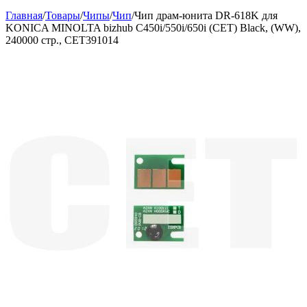
Главная
/
Товары
/
Чипы
/
Чип
/
Чип драм-юнита DR-618K для
KONICA MINOLTA bizhub C450i/550i/650i (CET) Black, (WW),
240000 стр., CET391014