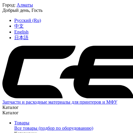
Город:
Алматы
Добрый день,
Гость
Русский (Ru)
中文
English
日本語
Запчасти и расходные материалы для принтеров и МФУ
Каталог
Каталог
Товары
Все товары (подбор по оборудованию)