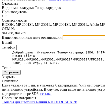
Отложить
Вид номенклатуры:
Тонер-картридж
Производитель:
CET
Совместимость
RICOH: MP 2501SP, MP 2501L, MP 2001SP, MP 2001L, Aficio MP
OEM №
841768, 841769
Ваше имя или название организации
E-mail
Телефон
Текст
Отправить
Закрыть
Описание
Цена указана за 1 шт, в упаковке 6 картриджей. Чип не предус
печатающего устройства. В случае, если ваше печатающее уст
картридже тонере SD6:
ссылка
Полезные материалы
Тонеры для цветных машин RICOH & SHARP