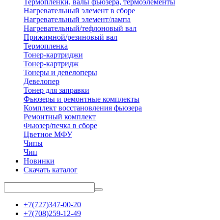
Термопленки, валы фьюзера, термоэлементы
Нагревательный элемент в сборе
Нагревательный элемент/лампа
Нагревательный/тефлоновый вал
Прижимной/резиновый вал
Термопленка
Тонер-картриджи
Тонер-картридж
Тонеры и девелоперы
Девелопер
Тонер для заправки
Фьюзеры и ремонтные комплекты
Комплект восстановления фьюзера
Ремонтный комплект
Фьюзер/печка в сборе
Цветное МФУ
Чипы
Чип
Новинки
Скачать каталог
+7(727)347-00-20
+7(708)259-12-49