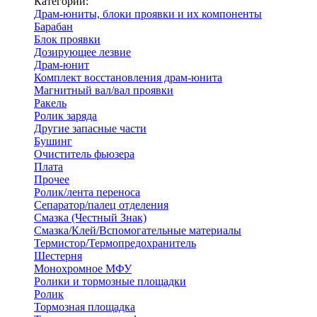
Категории:
Драм-юниты, блоки проявки и их компоненты
Барабан
Блок проявки
Дозирующее лезвие
Драм-юнит
Комплект восстановления драм-юнита
Магнитный вал/вал проявки
Ракель
Ролик заряда
Другие запасные части
Бушинг
Очиститель фьюзера
Плата
Прочее
Ролик/лента переноса
Сепаратор/палец отделения
Смазка (Честный Знак)
Смазка/Клей/Вспомогательные материалы
Термистор/Термопредохранитель
Шестерня
Монохромное МФУ
Ролики и тормозные площадки
Ролик
Тормозная площадка