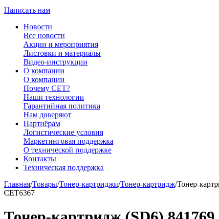
Написать нам
Новости
Все новости
Акции и мероприятия
Листовки и материалы
Видео-инструкции
О компании
О компании
Почему CET?
Наши технологии
Гарантийная политика
Нам доверяют
Партнёрам
Логистические условия
Маркетинговая поддержка
О технической поддержке
Контакты
Техническая поддержка
Главная
/
Товары
/
Тонер-картриджи
/
Тонер-картридж
/
Тонер-картр
CET6367
Тонер-картридж (SD6) 841769