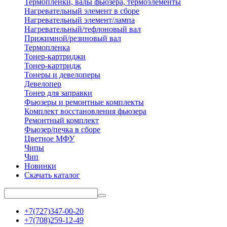
Термопленки, валы фьюзера, термоэлементы
Нагревательный элемент в сборе
Нагревательный элемент/лампа
Нагревательный/тефлоновый вал
Прижимной/резиновый вал
Термопленка
Тонер-картриджи
Тонер-картридж
Тонеры и девелоперы
Девелопер
Тонер для заправки
Фьюзеры и ремонтные комплекты
Комплект восстановления фьюзера
Ремонтный комплект
Фьюзер/печка в сборе
Цветное МФУ
Чипы
Чип
Новинки
Скачать каталог
+7(727)347-00-20
+7(708)259-12-49