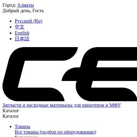
Город:
Алматы
Добрый день,
Гость
Русский (Ru)
中文
English
日本語
Запчасти и расходные материалы для принтеров и МФУ
Каталог
Каталог
Товары
Все товары (подбор по оборудованию)