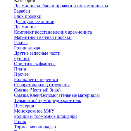
Категории:
Драм-юниты, блоки проявки и их компоненты
Барабан
Блок проявки
Дозирующее лезвие
Драм-юнит
Комплект восстановления драм-юнита
Магнитный вал/вал проявки
Ракель
Ролик заряда
Другие запасные части
Бушинг
Очиститель фьюзера
Плата
Прочее
Ролик/лента переноса
Сепаратор/палец отделения
Смазка (Честный Знак)
Смазка/Клей/Вспомогательные материалы
Термистор/Термопредохранитель
Шестерня
Монохромное МФУ
Ролики и тормозные площадки
Ролик
Тормозная площадка