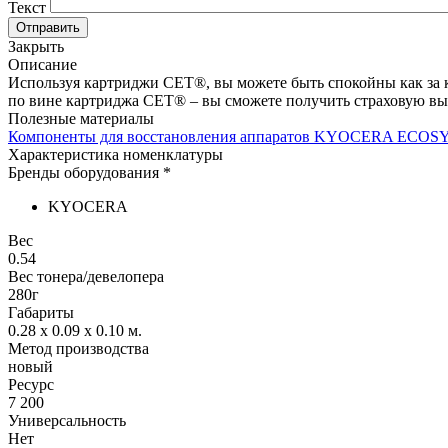
Текст
Отправить
Закрыть
Описание
Используя картриджи СЕТ®, вы можете быть спокойны как за ка
по вине картриджа СЕТ® – вы сможете получить страховую вы
Полезные материалы
Компоненты для восстановления аппаратов KYOCERA ECO
Характеристика номенклатуры
Бренды оборудования *
KYOCERA
Вес
0.54
Вес тонера/девелопера
280г
Габариты
0.28 x 0.09 x 0.10
м.
Метод производства
новый
Ресурс
7 200
Универсальность
Нет