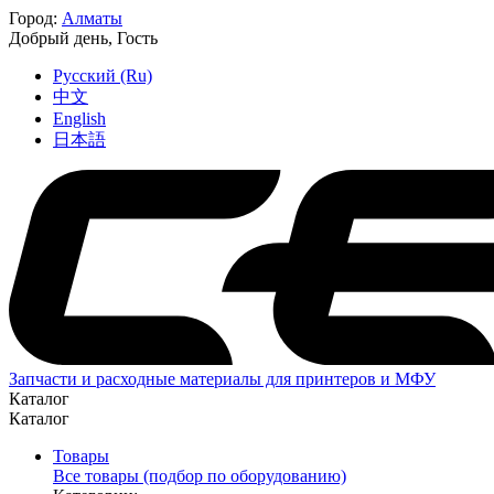
Город:
Алматы
Добрый день,
Гость
Русский (Ru)
中文
English
日本語
Запчасти и расходные материалы для принтеров и МФУ
Каталог
Каталог
Товары
Все товары (подбор по оборудованию)