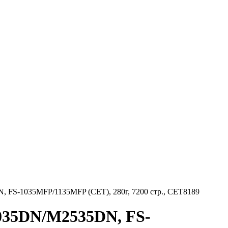
S-1035MFP/1135MFP (CET), 280г, 7200 стр., CET8189
35DN/M2535DN, FS-