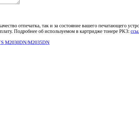
чество отпечатка, так и за состояние вашего печатающего устро
плату. Подробнее об используемом в картридже тонере PK3:
ссы
SYS M2030DN/M2035DN