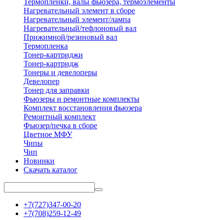
Термопленки, валы фьюзера, термоэлементы
Нагревательный элемент в сборе
Нагревательный элемент/лампа
Нагревательный/тефлоновый вал
Прижимной/резиновый вал
Термопленка
Тонер-картриджи
Тонер-картридж
Тонеры и девелоперы
Девелопер
Тонер для заправки
Фьюзеры и ремонтные комплекты
Комплект восстановления фьюзера
Ремонтный комплект
Фьюзер/печка в сборе
Цветное МФУ
Чипы
Чип
Новинки
Скачать каталог
+7(727)347-00-20
+7(708)259-12-49