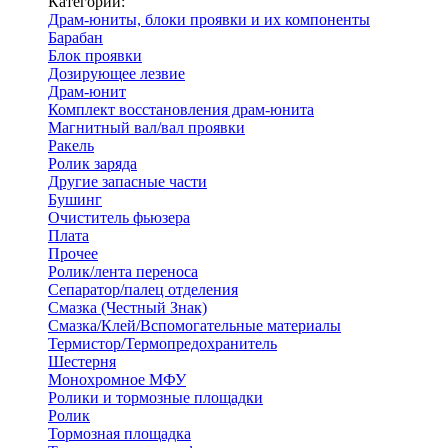
Категории:
Драм-юниты, блоки проявки и их компоненты
Барабан
Блок проявки
Дозирующее лезвие
Драм-юнит
Комплект восстановления драм-юнита
Магнитный вал/вал проявки
Ракель
Ролик заряда
Другие запасные части
Бушинг
Очиститель фьюзера
Плата
Прочее
Ролик/лента переноса
Сепаратор/палец отделения
Смазка (Честный Знак)
Смазка/Клей/Вспомогательные материалы
Термистор/Термопредохранитель
Шестерня
Монохромное МФУ
Ролики и тормозные площадки
Ролик
Тормозная площадка