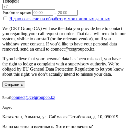
Телефон
Удобное время
-
Я даю согласие на
обработку.
моих личных данных
We (CET Group CA) will use the data you provide here to contact
you regarding your call request or order. That data will remain in our
system, visible to our staff (or the relevant vendor), until you
withdraw your consent. If you’d like to have your personal data
removed, send an email to connect@cetgroupco.kz.
If you believe that your personal data has been misused, you have
the right to lodge a complaint with a supervisory authority. We’re
obliged by EU General Data Protection Regulation to let you know
about this right; we don’t actually intend to misuse your data.
Отправить
connect@cetgroupco.kz
Email
Адрес
Казахстан, Алматы, ул. Саймасая Татибекова, д. 10, 050019
Ваша корзина изменилась. Хотите проверить?