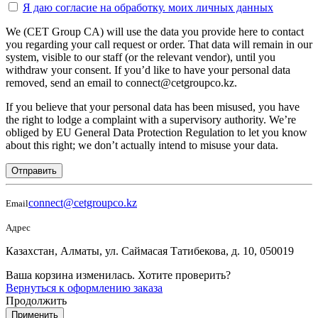
Я даю согласие на
обработку.
моих личных данных
We (CET Group CA) will use the data you provide here to contact
you regarding your call request or order. That data will remain in our
system, visible to our staff (or the relevant vendor), until you
withdraw your consent. If you’d like to have your personal data
removed, send an email to connect@cetgroupco.kz.
If you believe that your personal data has been misused, you have
the right to lodge a complaint with a supervisory authority. We’re
obliged by EU General Data Protection Regulation to let you know
about this right; we don’t actually intend to misuse your data.
Отправить
connect@cetgroupco.kz
Email
Адрес
Казахстан, Алматы, ул. Саймасая Татибекова, д. 10, 050019
Ваша корзина изменилась. Хотите проверить?
Вернуться к оформлению заказа
Продолжить
Применить