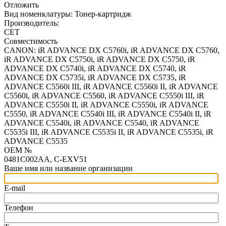
Отложить
Вид номенклатуры:
Тонер-картридж
Производитель:
CET
Совместимость
CANON: iR ADVANCE DX C5760i, iR ADVANCE DX C5760,
iR ADVANCE DX C5750i, iR ADVANCE DX C5750, iR
ADVANCE DX C5740i, iR ADVANCE DX C5740, iR
ADVANCE DX C5735i, iR ADVANCE DX C5735, iR
ADVANCE C5560i III, iR ADVANCE C5560i II, iR ADVANCE
C5560i, iR ADVANCE C5560, iR ADVANCE C5550i III, iR
ADVANCE C5550i II, iR ADVANCE C5550i, iR ADVANCE
C5550, iR ADVANCE C5540i III, iR ADVANCE C5540i II, iR
ADVANCE C5540i, iR ADVANCE C5540, iR ADVANCE
C5535i III, iR ADVANCE C5535i II, iR ADVANCE C5535i, iR
ADVANCE C5535
OEM №
0481C002AA, C-EXV51
Ваше имя или название организации
E-mail
Телефон