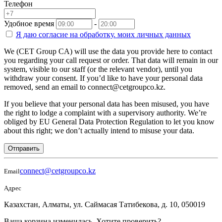
Телефон
Удобное время
-
Я даю согласие на
обработку.
моих личных данных
We (CET Group CA) will use the data you provide here to contact
you regarding your call request or order. That data will remain in our
system, visible to our staff (or the relevant vendor), until you
withdraw your consent. If you’d like to have your personal data
removed, send an email to connect@cetgroupco.kz.
If you believe that your personal data has been misused, you have
the right to lodge a complaint with a supervisory authority. We’re
obliged by EU General Data Protection Regulation to let you know
about this right; we don’t actually intend to misuse your data.
Отправить
connect@cetgroupco.kz
Email
Адрес
Казахстан, Алматы, ул. Саймасая Татибекова, д. 10, 050019
Ваша корзина изменилась. Хотите проверить?