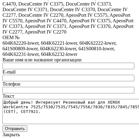
C4470, DocuCentre IV C3375, DocuCentre IV C3373,
DocuCentre IV C3371, DocuCentre IV C3370, DocuCentre IV
C2277, DocuCentre IV C2270, ApeosPort IV C5575, ApeosPort
IV C5570, ApeosPort IV C4470, ApeosPort IV C3375, ApeosPort
IV C3373, ApeosPort IV C3371, ApeosPort IV C3370, ApeosPort
IV C2277, ApeosPort IV C2270
OEM №
604K62220-lower, 604K62221-lower, 604K62222-lower,
641S00809-lower, 604K62230-lower, 641S00810-lower,
604K62231-lower, 604K62232-lower
Ваше имя или название организации
E-mail
Телефон
Текст
Отправить
Закрыть