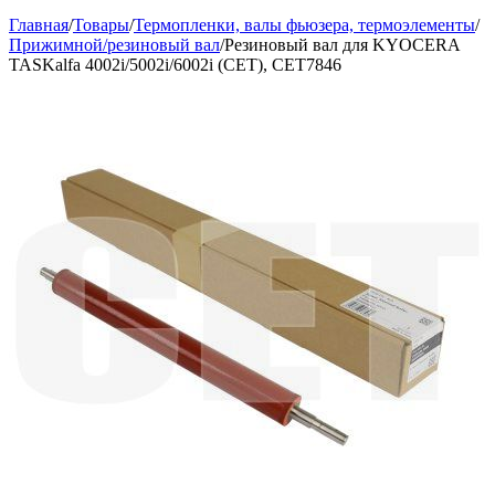
Главная
/
Товары
/
Термопленки, валы фьюзера, термоэлементы
/
Прижимной/резиновый вал
/
Резиновый вал для KYOCERA
TASKalfa 4002i/5002i/6002i (CET), CET7846