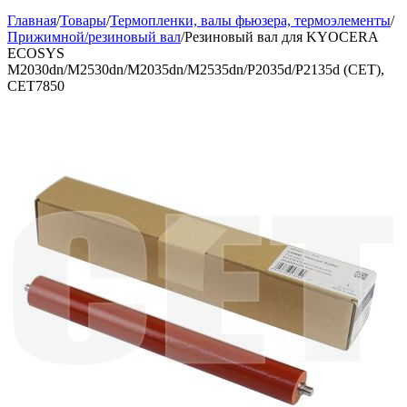
Главная
/
Товары
/
Термопленки, валы фьюзера, термоэлементы
/
Прижимной/резиновый вал
/
Резиновый вал для KYOCERA
ECOSYS
M2030dn/M2530dn/M2035dn/M2535dn/P2035d/P2135d (CET),
CET7850