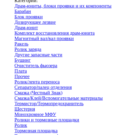
Категории:
Драм-юниты, блоки проявки и их компоненты
Барабан
Блок проявки
Дозирующее лезвие
Драм-юнит
Комплект восстановления драм-юнита
Магнитный вал/вал проявки
Ракель
Ролик заряда
Другие запасные части
Бушинг
Очиститель фьюзера
Плата
Прочее
Ролик/лента переноса
Сепаратор/палец отделения
Смазка (Честный Знак)
Смазка/Клей/Вспомогательные материалы
Термистор/Термопредохранитель
Шестерня
Монохромное МФУ
Ролики и тормозные площадки
Ролик
Тормозная площадка