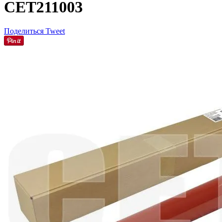
CET211003
Поделиться
Tweet