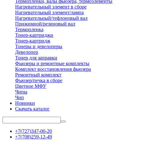
Термопленки, валы фьюзера, термоэлементы
Нагревательный элемент в сборе
Нагревательный элемент/лампа
Нагревательный/тефлоновый вал
Прижимной/резиновый вал
Термопленка
Тонер-картриджи
Тонер-картридж
Тонеры и девелоперы
Девелопер
Тонер для заправки
Фьюзеры и ремонтные комплекты
Комплект восстановления фьюзера
Ремонтный комплект
Фьюзер/печка в сборе
Цветное МФУ
Чипы
Чип
Новинки
Скачать каталог
+7(727)347-00-20
+7(708)259-12-49