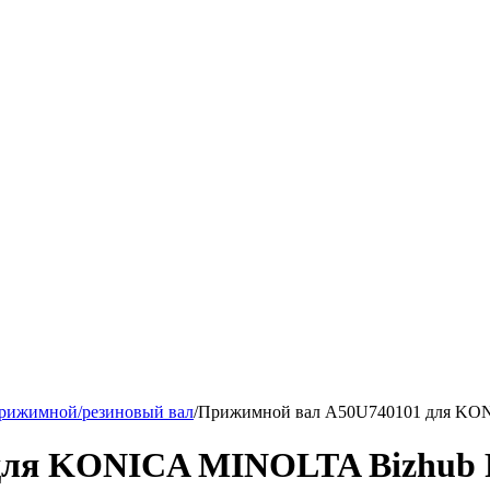
рижимной/резиновый вал
/
Прижимной вал A50U740101 для KON
для KONICA MINOLTA Bizhub 