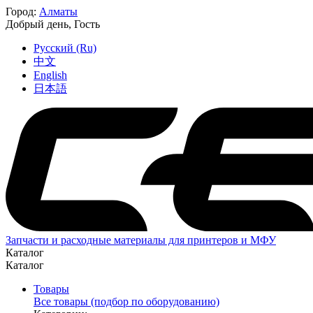
Город:
Алматы
Добрый день,
Гость
Русский (Ru)
中文
English
日本語
Запчасти и расходные материалы для принтеров и МФУ
Каталог
Каталог
Товары
Все товары (подбор по оборудованию)