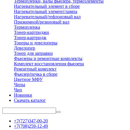
Термопленки, валы фьюзера, термоэлементы
Нагревательный элемент в сборе
Нагревательный элемент/лампа
Нагревательный/тефлоновый вал
Прижимной/резиновый вал
Термопленка
Тонер-картриджи
Тонер-картридж
Тонеры и девелоперы
Девелопер
Тонер для заправки
Фьюзеры и ремонтные комплекты
Комплект восстановления фьюзера
Ремонтный комплект
Фьюзер/печка в сборе
Цветное МФУ
Чипы
Чип
Новинки
Скачать каталог
+7(727)347-00-20
+7(708)259-12-49