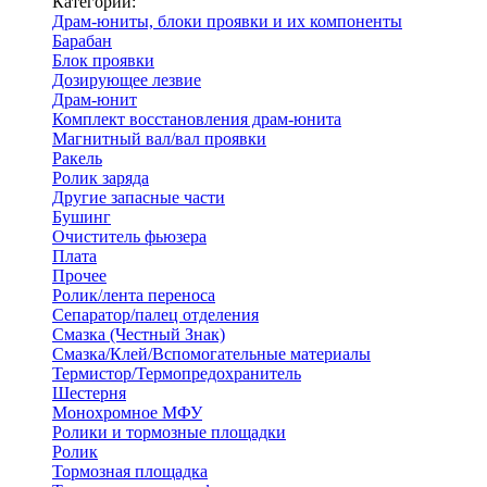
Категории:
Драм-юниты, блоки проявки и их компоненты
Барабан
Блок проявки
Дозирующее лезвие
Драм-юнит
Комплект восстановления драм-юнита
Магнитный вал/вал проявки
Ракель
Ролик заряда
Другие запасные части
Бушинг
Очиститель фьюзера
Плата
Прочее
Ролик/лента переноса
Сепаратор/палец отделения
Смазка (Честный Знак)
Смазка/Клей/Вспомогательные материалы
Термистор/Термопредохранитель
Шестерня
Монохромное МФУ
Ролики и тормозные площадки
Ролик
Тормозная площадка