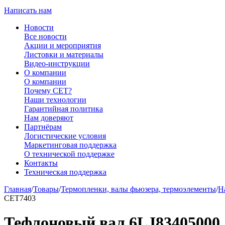
Написать нам
Новости
Все новости
Акции и мероприятия
Листовки и материалы
Видео-инструкции
О компании
О компании
Почему CET?
Наши технологии
Гарантийная политика
Нам доверяют
Партнёрам
Логистические условия
Маркетинговая поддержка
О технической поддержке
Контакты
Техническая поддержка
Главная
/
Товары
/
Термопленки, валы фьюзера, термоэлементы
/
Н
CET7403
Тефлоновый вал 6LJ83405000 д