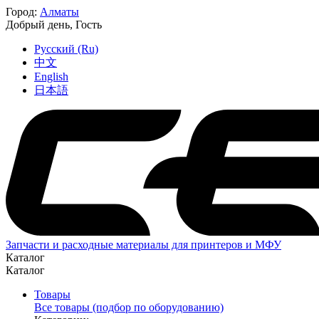
Город:
Алматы
Добрый день,
Гость
Русский (Ru)
中文
English
日本語
Запчасти и расходные материалы для принтеров и МФУ
Каталог
Каталог
Товары
Все товары (подбор по оборудованию)