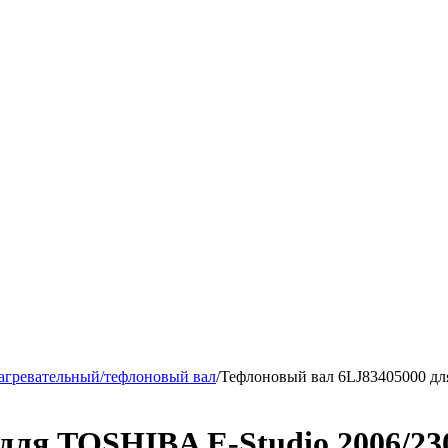
агревательный/тефлоновый вал
/
Тефлоновый вал 6LJ83405000 для
ля TOSHIBA E-Studio 2006/230