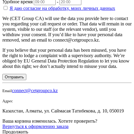
Удобное время
-
Я даю согласие на
обработку.
моих личных данных
We (CET Group CA) will use the data you provide here to contact
you regarding your call request or order. That data will remain in our
system, visible to our staff (or the relevant vendor), until you
withdraw your consent. If you’d like to have your personal data
removed, send an email to connect@cetgroupco.kz.
If you believe that your personal data has been misused, you have
the right to lodge a complaint with a supervisory authority. We’re
obliged by EU General Data Protection Regulation to let you know
about this right; we don’t actually intend to misuse your data.
Отправить
connect@cetgroupco.kz
Email
Адрес
Казахстан, Алматы, ул. Саймасая Татибекова, д. 10, 050019
Ваша корзина изменилась. Хотите проверить?
Вернуться к оформлению заказа
Продолжить