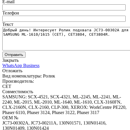
E-mail
Телефон
Текст
Отправить
Закрыть
WhatsApp Business
Отложить
Вид номенклатуры:
Ролик
Производитель:
CET
Совместимость
SAMSUNG: SCX-4521, SCX-4321, ML-2245, ML-2241, ML-
2240, ML-2015, ML-2010, ML-1640, ML-1610, CLX-3160FN,
CLX-2160N, CLX-2160, CLP-300, XEROX: WorkCentre РE220,
Phaser 6110, Phaser 3124, Phaser 3122, Phaser 3117
OEM №
JC73-00302A, JC73-00211A, 130N01571, 130N01416,
130N01409, 130N01424