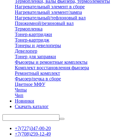
Термопленки, валы фьюзера, термоэлементы
Нагревательный элемент в сборе
Нагревательный элемент/лампа
Нагревательный/тефлоновый вал
Прижимной/резиновый вал
Термопленка
Тонер-картриджи
Тонер-картридж
Тонеры и девелоперы
Девелопер
Тонер для заправки
Фьюзеры и ремонтные комплекты
Комплект восстановления фьюзера
Ремонтный комплект
Фьюзер/печка в сборе
Цветное МФУ
Чипы
Чип
Новинки
Скачать каталог
+7(727)347-00-20
+7(708)259-12-49