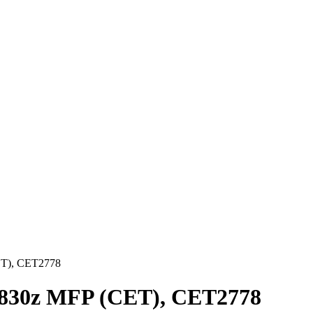
ET), CET2778
 M830z MFP (CET), CET2778