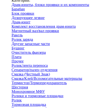
Категории:
Драм-юниты, блоки проявки и их компоненты
Барабан
Блок проявки
Дозирующее лезвие
Драм-юнит
Комплект восстановления драм-юнита
Магнитный вал/вал проявки
Ракель
Ролик заряда
Другие запасные части
Бушинг
Очиститель фьюзера
Плата
Прочее
Ролик/лента переноса
Сепаратор/палец отделения
Смазка (Честный Знак)
Смазка/Клей/Вспомогательные материалы
Термистор/Термопредохранитель
Шестерня
Монохромное МФУ
Ролики и тормозные площадки
Ролик
Тормозная площадка