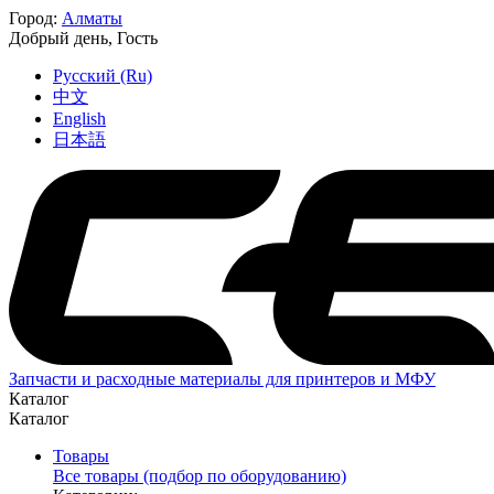
Город:
Алматы
Добрый день,
Гость
Русский (Ru)
中文
English
日本語
Запчасти и расходные материалы для принтеров и МФУ
Каталог
Каталог
Товары
Все товары (подбор по оборудованию)