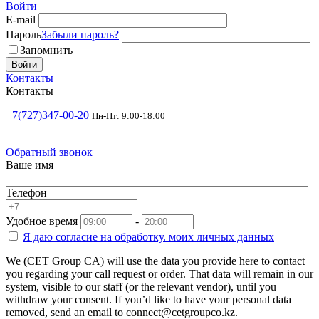
Войти
E-mail
Пароль
Забыли пароль?
Запомнить
Войти
Контакты
Контакты
+7(727)347-00-20
Пн-Пт: 9:00-18:00
Обратный звонок
Ваше имя
Телефон
Удобное время
-
Я даю согласие на
обработку.
моих личных данных
We (CET Group CA) will use the data you provide here to contact
you regarding your call request or order. That data will remain in our
system, visible to our staff (or the relevant vendor), until you
withdraw your consent. If you’d like to have your personal data
removed, send an email to connect@cetgroupco.kz.