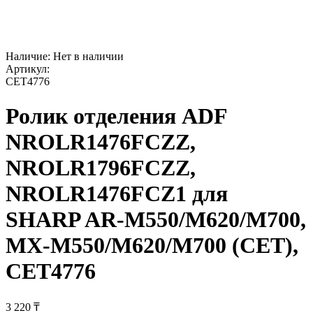
Наличие:
Нет в наличии
Артикул:
CET4776
Ролик отделения ADF
NROLR1476FCZZ,
NROLR1796FCZZ,
NROLR1476FCZ1 для
SHARP AR-M550/M620/M700,
MX-M550/M620/M700 (CET),
CET4776
3 220
₸