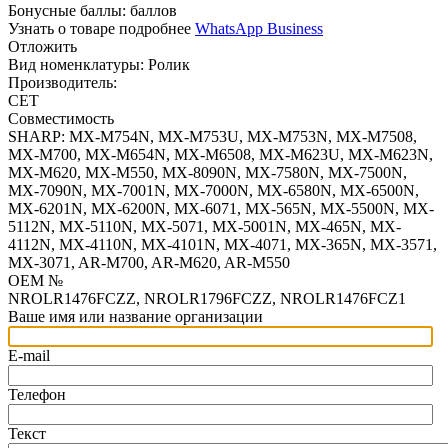
Бонусные баллы:
баллов
Узнать о товаре подробнее
WhatsApp Business
Отложить
Вид номенклатуры:
Ролик
Производитель:
CET
Совместимость
SHARP: MX-M754N, MX-M753U, MX-M753N, MX-M7508,
MX-M700, MX-M654N, MX-M6508, MX-M623U, MX-M623N,
MX-M620, MX-M550, MX-8090N, MX-7580N, MX-7500N,
MX-7090N, MX-7001N, MX-7000N, MX-6580N, MX-6500N,
MX-6201N, MX-6200N, MX-6071, MX-565N, MX-5500N, MX-
5112N, MX-5110N, MX-5071, MX-5001N, MX-465N, MX-
4112N, MX-4110N, MX-4101N, MX-4071, MX-365N, MX-3571,
MX-3071, AR-M700, AR-M620, AR-M550
OEM №
NROLR1476FCZZ, NROLR1796FCZZ, NROLR1476FCZ1
Ваше имя или название организации
E-mail
Телефон
Текст