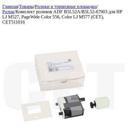
Главная
/
Товары
/
Ролики и тормозные площадки
/
Ролик
/
Комплект роликов ADF B5L52A/B5L52-67903 для HP
LJ M527, PageWide Color 556, Color LJ M577 (CET),
CET511016