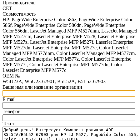
Производитель:
CET
Совместимость
HP: PageWide Enterprise Color 586z, PageWide Enterprise Color
586f, PageWide Enterprise Color 586dn, PageWide Enterprise
Color 556dn, LaserJet Managed MFP M527dnm, LaserJet Managed
MFP M527cm, LaserJet Enterprise MFP M528, LaserJet Enterprise
MFP M527z, LaserJet Enterprise MFP M527f, LaserJet Enterprise
MFP M527dn, LaserJet Enterprise MFP M527c, Color LaserJet
Managed MFP M577dnm, Color LaserJet Managed MFP M577cm,
Color LaserJet Enterprise MFP M577z, Color LaserJet Enterprise
MFP M577f, Color LaserJet Enterprise MFP M577dn, Color
LaserJet Enterprise MFP M577c
OEM №
W5U23A, W5U23-67901, B5L52A, B5L52-67903
Ваше имя или название организации
E-mail
Телефон
Текст