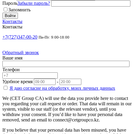
Пароль
Забыли пароль?
Запомнить
Войти
Контакты
Контакты
+7(727)347-00-20
Пн-Пт: 9:00-18:00
Обратный звонок
Ваше имя
Телефон
Удобное время
-
Я даю согласие на
обработку.
моих личных данных
We (CET Group CA) will use the data you provide here to contact
you regarding your call request or order. That data will remain in our
system, visible to our staff (or the relevant vendor), until you
withdraw your consent. If you’d like to have your personal data
removed, send an email to connect@cetgroupco.kz.
If you believe that your personal data has been misused, you have