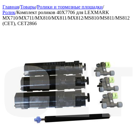
Главная
/
Товары
/
Ролики и тормозные площадки
/
Ролик
/
Комплект роликов 40X7706 для LEXMARK
MX710/MX711/MX810/MX811/MX812/MS810/MS811/MS812
(CET), CET2866