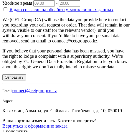
Удобное время
-
Я даю согласие на
обработку.
моих личных данных
We (CET Group CA) will use the data you provide here to contact
you regarding your call request or order. That data will remain in our
system, visible to our staff (or the relevant vendor), until you
withdraw your consent. If you’d like to have your personal data
removed, send an email to connect@cetgroupco.kz.
If you believe that your personal data has been misused, you have
the right to lodge a complaint with a supervisory authority. We’re
obliged by EU General Data Protection Regulation to let you know
about this right; we don’t actually intend to misuse your data.
Отправить
connect@cetgroupco.kz
Email
Адрес
Казахстан, Алматы, ул. Саймасая Татибекова, д. 10, 050019
Ваша корзина изменилась. Хотите проверить?
Вернуться к оформлению заказа
Продолжить