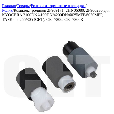
Главная
/
Товары
/
Ролики и тормозные площадки
/
Ролик
/
Комплект роликов 2F909171, 2HN06080, 2F906230 для
KYOCERA 2100DN/4100DN/4200DN/6025MFP/6030MFP,
TASKalfa 255/305 (CET), CET7806, CET7806R