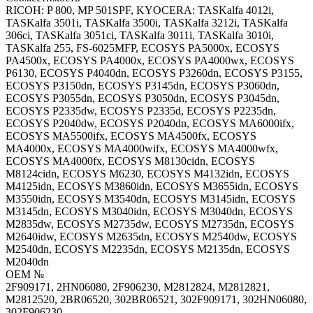
RICOH: P 800, MP 501SPF, KYOCERA: TASKalfa 4012i,
TASKalfa 3501i, TASKalfa 3500i, TASKalfa 3212i, TASKalfa
306ci, TASKalfa 3051ci, TASKalfa 3011i, TASKalfa 3010i,
TASKalfa 255, FS-6025MFP, ECOSYS PA5000x, ECOSYS
PA4500x, ECOSYS PA4000x, ECOSYS PA4000wx, ECOSYS
P6130, ECOSYS P4040dn, ECOSYS P3260dn, ECOSYS P3155,
ECOSYS P3150dn, ECOSYS P3145dn, ECOSYS P3060dn,
ECOSYS P3055dn, ECOSYS P3050dn, ECOSYS P3045dn,
ECOSYS P2335dw, ECOSYS P2335d, ECOSYS P2235dn,
ECOSYS P2040dw, ECOSYS P2040dn, ECOSYS MA6000ifx,
ECOSYS MA5500ifx, ECOSYS MA4500fx, ECOSYS
MA4000x, ECOSYS MA4000wifx, ECOSYS MA4000wfx,
ECOSYS MA4000fx, ECOSYS M8130cidn, ECOSYS
M8124cidn, ECOSYS M6230, ECOSYS M4132idn, ECOSYS
M4125idn, ECOSYS M3860idn, ECOSYS M3655idn, ECOSYS
M3550idn, ECOSYS M3540dn, ECOSYS M3145idn, ECOSYS
M3145dn, ECOSYS M3040idn, ECOSYS M3040dn, ECOSYS
M2835dw, ECOSYS M2735dw, ECOSYS M2735dn, ECOSYS
M2640idw, ECOSYS M2635dn, ECOSYS M2540dw, ECOSYS
M2540dn, ECOSYS M2235dn, ECOSYS M2135dn, ECOSYS
M2040dn
OEM №
2F909171, 2HN06080, 2F906230, M2812824, M2812821,
M2812520, 2BR06520, 302BR06521, 302F909171, 302HN06080,
302F906230