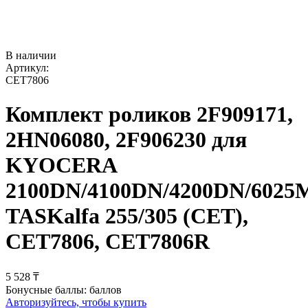
В наличии
Артикул:
CET7806
Комплект роликов 2F909171,
2HN06080, 2F906230 для
KYOCERA
2100DN/4100DN/4200DN/6025
TASKalfa 255/305 (CET),
CET7806, CET7806R
5 528
₸
Бонусные баллы:
баллов
Авторизуйтесь, чтобы купить