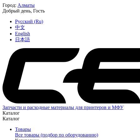
Город:
Алматы
Добрый день,
Гость
Русский (Ru)
中文
English
日本語
Запчасти и расходные материалы для принтеров и МФУ
Каталог
Каталог
Товары
Все товары (подбор по оборудованию)