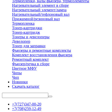
Термопленки, валы фьюзера, термоэлементы
Нагревательный элемент в сборе
Нагревательный элемент/лампа
Нагревательный/тефлоновый вал
Прижимной/резиновый вал
Термопленка
Тонер-картриджи
Тонер-картридж
Тонеры и девелоперы
Девелопер
Тонер для заправки
Фьюзеры и ремонтные комплекты
Комплект восстановления фьюзера
Ремонтный комплект
Фьюзер/печка в сборе
Цветное МФУ
Чипы
Чип
Новинки
Скачать каталог
+7(727)347-00-20
+7(708)259-12-49