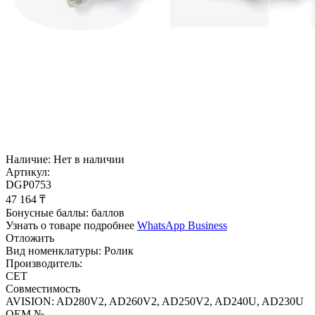
Наличие:
Нет в наличии
Артикул:
DGP0753
47 164
₸
Бонусные баллы:
баллов
Узнать о товаре подробнее
WhatsApp Business
Отложить
Вид номенклатуры:
Ролик
Производитель:
CET
Совместимость
AVISION: AD280V2, AD260V2, AD250V2, AD240U, AD230U
OEM №