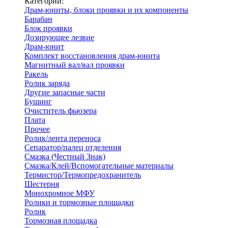
Категории:
Драм-юниты, блоки проявки и их компоненты
Барабан
Блок проявки
Дозирующее лезвие
Драм-юнит
Комплект восстановления драм-юнита
Магнитный вал/вал проявки
Ракель
Ролик заряда
Другие запасные части
Бушинг
Очиститель фьюзера
Плата
Прочее
Ролик/лента переноса
Сепаратор/палец отделения
Смазка (Честный Знак)
Смазка/Клей/Вспомогательные материалы
Термистор/Термопредохранитель
Шестерня
Монохромное МФУ
Ролики и тормозные площадки
Ролик
Тормозная площадка