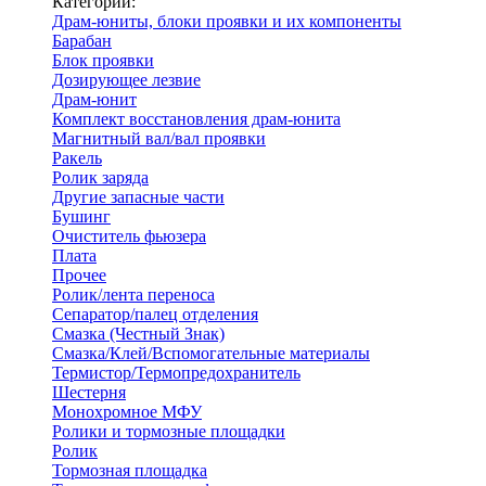
Категории:
Драм-юниты, блоки проявки и их компоненты
Барабан
Блок проявки
Дозирующее лезвие
Драм-юнит
Комплект восстановления драм-юнита
Магнитный вал/вал проявки
Ракель
Ролик заряда
Другие запасные части
Бушинг
Очиститель фьюзера
Плата
Прочее
Ролик/лента переноса
Сепаратор/палец отделения
Смазка (Честный Знак)
Смазка/Клей/Вспомогательные материалы
Термистор/Термопредохранитель
Шестерня
Монохромное МФУ
Ролики и тормозные площадки
Ролик
Тормозная площадка