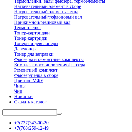
Термопленки, валы фьюзера, термоэлементы
Нагревательный элемент в сборе
Нагревательный элемент/лампа
Нагревательный/тефлоновый вал
Прижимной/резиновый вал
Термопленка
Тонер-картриджи
Тонер-картридж
Тонеры и девелоперы
Девелопер
Тонер для заправки
Фьюзеры и ремонтные комплекты
Комплект восстановления фьюзера
Ремонтный комплект
Фьюзер/печка в сборе
Цветное МФУ
Чипы
Чип
Новинки
Скачать каталог
+7(727)347-00-20
+7(708)259-12-49