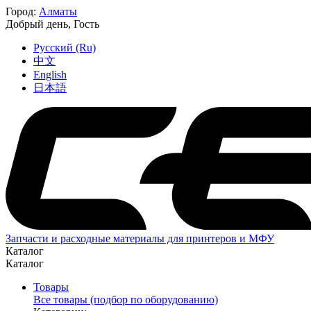
Город:
Алматы
Добрый день,
Гость
Русский (Ru)
中文
English
日本語
Запчасти и расходные материалы для принтеров и МФУ
Каталог
Каталог
Товары
Все товары (подбор по оборудованию)