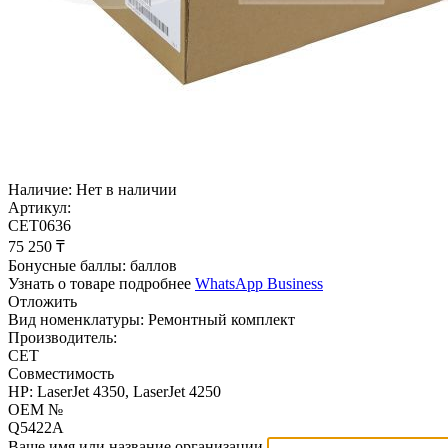
Наличие:
Нет в наличии
Артикул:
CET0636
75 250
₸
Бонусные баллы:
баллов
Узнать о товаре подробнее
WhatsApp Business
Отложить
Вид номенклатуры:
Ремонтный комплект
Производитель:
CET
Совместимость
HP: LaserJet 4350, LaserJet 4250
OEM №
Q5422A
Ваше имя или название организации